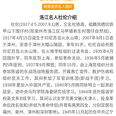
我要提供名人图片
洛江名人杜伦介绍
杜伦(1917.4.5-2007.9.1)男，又名杜铁高，祖籍凤栖坑铁
甲山下围仔村(现泉州市洛江区马甲镇新生村围仔自然组)，
1917年4月15日诞生于印尼苏岛火水山埠；2007年9月1日逝
于漳州，安息于漳州大帽山陵园，享年91岁。杜伦自幼侨居
印尼苏岛火水山埠，在火埠学校组织过读书会，1935年4月
回国升学，同年底到上海，参加革命活动，1936年5月被捕
判5年徒刑，1937年9月释放；同年10月，由上海党组织分派
参加陈诚的东战场战地服务团，开展救亡宣传、救护伤病和
组织民夫工作，其间参加了军官训练团(即战干团)学习。
1938年夏加入中国共产党。1940年5月随同徐特立一起奔赴
延安，进中央马列学院海委研究班学习。1944年进外国语学
校英文系B班学习，其间认识女学员黄文敏(天津人，投身革
命后改名张和)并结为革命伴侣(共育有两男四女，分别定居在
福州、泉州、漳州和深圳等地)。1945年11月起历任中共辽宁