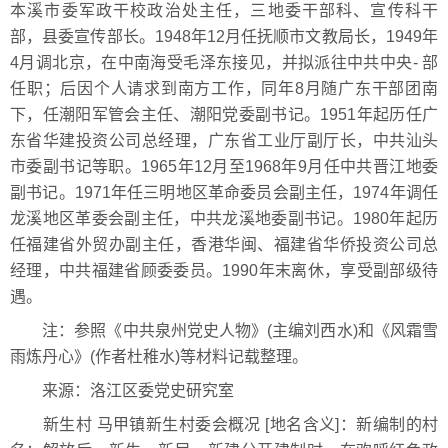
本溪市委军政干校政治处主任，三地委干部科、宣传科干
部，县委宣传部长。1948年12月任抚顺市文教局长，1949年
4月调北京，在中南海受毛泽东接见，并拟派往中共中央- 部
任职；后因个人请求到南方工作，同年8月随广东干部团南
下，任潮阳军管会主任、潮阳党委副书记。1951年起历任广
东省华建投资公司总经理，广东省工业厅副厅长，中共汕头
市委副书记等职。1965年12月至1968年9月任中共晋江地委
副书记。1971年任三明地区革命委员会副主任，1974年调任
龙溪地区革委会副主任，中共龙溪地委副书记。1980年起历
任福建省外贸办副主任，香港华闽、福建省华侨投资公司总
经理，中共福建省顾委委员。1990年末离休，享受副部级待
遇。
注：参照《中共泉州党史人物》(主编刘西水)和《风霜雪
雨炼丹心》(作者杜稚水)等材料记载整理。
来源：洛江区委党史研究室
新生村 马甲镇新生村委会概况 [地名含义]：新编制的村