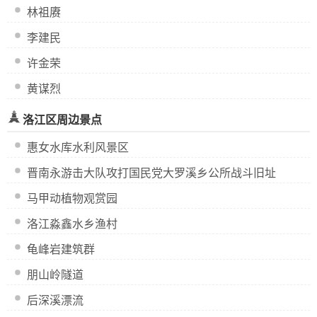
林祖赓
李建民
许金荣
黄谋烈
洛江区周边景点
惠女水库水利风景区
晋南永游击大队攻打国民党大罗溪乡公所战斗旧址
马甲动植物观赏园
洛江淼鑫水乡渔村
龟峰岩建筑群
朋山岭隧道
后深溪漂流