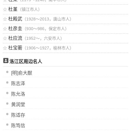
杜堇
☆
（镇江市人）
杜殿武
☆
（1928～2013，唐山市人）
杜彦圭
☆
（930～986，保定市人）
杜应流
☆
（1952～，六安市人）
杜宝蘅
☆
（1906～1927，榆林市人）
洛江区周边名人
[明]俞大猷
陈志泽
陈允洛
黄润堂
陈适存
陈笃信