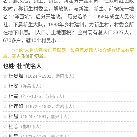
名；解放后，新生、新民、新建分开建制时，在欢呼红色政
权时，称新生村委会，解放初，与新建、新生、前垵统一地
名：“洋西坑”，后分开建政。 [历史沿革]：1958年成立人民公
社，下属新生大队，1983年乡村建制，为新生村，村委会所
在地下申厝。 [人口、土地面积]：全村现有总人口3327人，
670多户，辖10个村民小……
“杜伦”人物信息来自互联网，如果您发现人物介绍有误或有更
新，请
点我纠正/更新
。
也姓“杜”的名人
杜贵墀
☆
（1824～1901，岳阳市人）
杜安
☆
（许昌市人）
杜寅
☆
（？～1375，苏州市人）
杜连如
☆
（1872～1932，龙岩市人）
杜易
☆
（1924～1991，嘉兴市人）
杜羔
☆
（邯郸市人）
杜杲
☆
（1173～1248，南平市人）