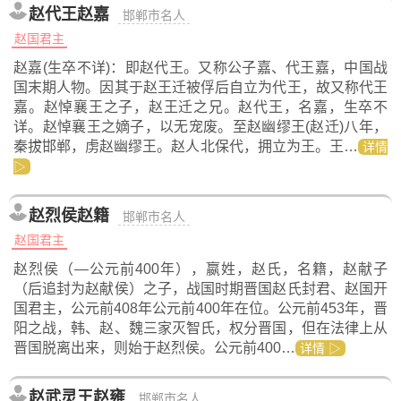
赵代王赵嘉
邯郸市名人
赵国君主
赵嘉(生卒不详)：即赵代王。又称公子嘉、代王嘉，中国战
国末期人物。因其于赵王迁被俘后自立为代王，故又称代王
嘉。赵悼襄王之子，赵王迁之兄。赵代王，名嘉，生卒不
详。赵悼襄王之嫡子，以无宠废。至赵幽缪王(赵迁)八年，
秦拔邯郸，虏赵幽缪王。赵人北保代，拥立为王。王…
详情
▷
赵烈侯赵籍
邯郸市名人
赵国君主
赵烈侯（—公元前400年），嬴姓，赵氏，名籍，赵献子
（后追封为赵献侯）之子，战国时期晋国赵氏封君、赵国开
国君主，公元前408年公元前400年在位。公元前453年，晋
阳之战，韩、赵、魏三家灭智氏，权分晋国，但在法律上从
晋国脱离出来，则始于赵烈侯。公元前400…
详情 ▷
赵武灵王赵雍
邯郸市名人