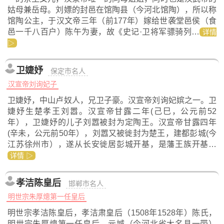
姑母兼岳母。刘嫖的封邑在馆陶县（今河北馆陶），所以称
馆陶公主，于汉文帝三年（前177年）嫁给世袭堂邑侯（食
邑一千八百户）陈午为妻，故《史记·卫将军骠骑列…
详情
▷
卫婕妤
保定市名人
汉宣帝刘询妃子
卫婕妤，中山卢奴人，兄卫子豪。汉宣帝刘询妃嫔之一。卫
婕妤生楚孝王刘嚣。汉宣帝甘露二年(己巳，公元前52
年），卫婕妤的儿子刘嚣被封为定陶王。汉宣帝甘露四年
(辛未，公元前50年），刘嚣又被徙封为楚王，建都彭城(今
江苏徐州市），遂从长安徙居彭城开基，是藩王族开基…
详情 ▷
孝洁陈皇后
邯郸市名人
明世宗朱厚熜第一任皇后
明世宗孝洁陈皇后，孝洁肃皇后（1508年1528年）陈氏，
明世宗朱厚熜第一任皇后，元城（今河北省大名县一带）