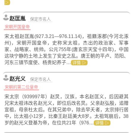
▷
赵匡胤
保定市名人
宋朝开国皇帝
宋太祖赵匡胤(927.3.21—976.11.14)，祖籍涿郡(今河北涿
州)，宋朝开国皇帝，史称宋太祖，杰出的政治家、军事
家、战略家、统帅。公元755年(唐玄宗天宝十四年)，中国
这块宁静的土地上发生了安史之乱。唐王朝的平卢、范阳、
河东三镇节度使、杨贵妃养子…
详情 ▷
赵光义
保定市名人
宋朝的第二位皇帝
宋太宗（939997年）赵炅，汉族，本名赵匡义，后因避其
兄宋太祖讳改名赵光义，即位后改名炅。父亲赵弘殷，追赠
宣祖，母亲杜太后。在其兄弟中，除去早夭者，太宗排行居
中，比太祖小12岁，比秦王赵廷美大8岁。太祖驾崩后，38
岁的赵光义登基为帝，在位共21年（976…
详情 ▷