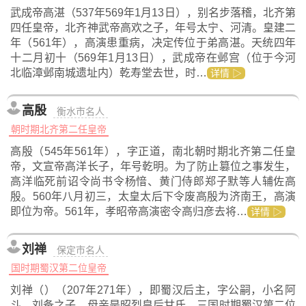
武成帝高湛（537年569年1月13日），别名步落稽，北齐第
四任皇帝，北齐神武帝高欢之子，年号太宁、河清。皇建二
年（561年），高演患重病，决定传位于弟高湛。天统四年
十二月初十（569年1月13日），武成帝在邺宫（位于今河
北临漳邺南城遗址内）乾寿堂去世，时…
详情 ▷
高殷
衡水市名人
朝时期北齐第二任皇帝
高殷（545年561年），字正道，南北朝时期北齐第二任皇
帝，文宣帝高洋长子，年号乾明。为了防止篡位之事发生，
高洋临死前诏令尚书令杨愔、黄门侍郎郑子默等人辅佐高
殷。560年八月初三，太皇太后下令废高殷为济南王，高演
即位为帝。561年，孝昭帝高演密令高归彦去将…
详情 ▷
刘禅
保定市名人
国时期蜀汉第二位皇帝
刘禅（）（207年271年），即蜀汉后主，字公嗣，小名阿
斗。刘备之子，母亲是昭烈皇后甘氏，三国时期蜀汉第二位