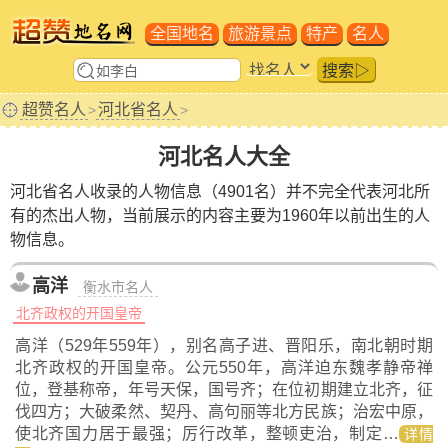
全国地名
旅游景点
特产
名人
搜索▷
超赞名人
河北省名人
>
>
河北名人大全
河北省名人收录的人物信息（4901名）并不完全代表河北所
有的杰出人物，当前展示的内容主要为1960年以前出生的人
物信息。
高洋
衡水市名人
北齐政权的开国皇帝
高洋（529年559年），别名高子进、晋阳乐，南北朝时期
北齐政权的开国皇帝。公元550年，高洋迫东魏孝静帝禅
位，登基称帝，年号天保，国号齐；在位初期建立北齐，征
伐四方；大破柔然、契丹、高句丽等北方民族；治宏中原，
使北齐国力居于最强；厉行改革，整顿吏治，制定…
详情