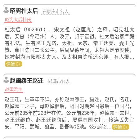
昭宪杜太后
石家庄市名人
昭宪太后杜氏
杜太后（902961），宋太祖（赵匡胤）之母，昭宪杜太
后，安熹（今定州）人。及笄，归于宣祖。杜太后治家严毅
有礼法。生有邕王光济、太祖、太宗、秦王廷美、夔王光
赞、燕国陈国二长公主。后周显德年间，太祖为定节度使，
她被封为南阳郡太夫人。及太祖自陈桥还京师，有人报…
详情 ▷
赵幽缪王赵迁
邯郸市名人
赵国君主
赵王迁，生卒年不详，亦称赵幽缪王，嬴姓，赵氏，名迁，
赵悼襄王之子，母赵悼倡后，战国时期赵国最后一位国君，
公元前235年前228年在位。公元前236年，赵悼襄王去世，
赵王迁继位。赵王迁继位后，屡遭秦国攻打，接连丢失宜
安、平阳、武城、狼孟、番吾等城池。公元前2…
详情 ▷