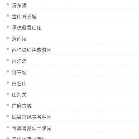
清东陵
金山岭长城
承德避暑山庄
清西陵
西柏坡红色旅游区
白洋淀
野三坡
白石山
山海关
广府古城
娲皇宫风景名胜区
晋冀鲁豫烈士陵园