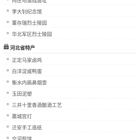
冉庄地道战遗址
李大钊纪念馆
董存瑞烈士陵园
华北军区烈士陵园
河北省特产
正定马家卤鸡
白洋淀咸鸭蛋
衡水内画鼻烟壶
玉田泥塑
三井十里香酒酿酒工艺
藁城宫灯
迁安手工造纸
交河煎饼