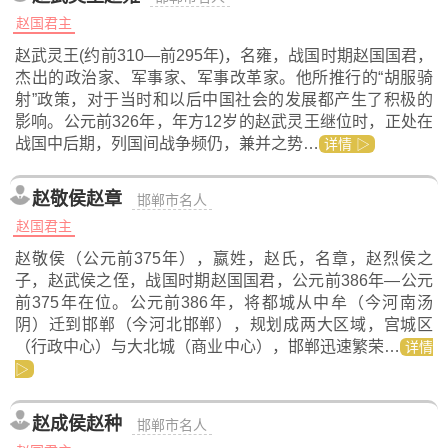
赵国君主
赵武灵王(约前310—前295年)，名雍，战国时期赵国国君，
杰出的政治家、军事家、军事改革家。他所推行的“胡服骑
射”政策，对于当时和以后中国社会的发展都产生了积极的
影响。公元前326年，年方12岁的赵武灵王继位时，正处在
战国中后期，列国间战争频仍，兼并之势…
详情 ▷
赵敬侯赵章
邯郸市名人
赵国君主
赵敬侯（公元前375年），嬴姓，赵氏，名章，赵烈侯之
子，赵武侯之侄，战国时期赵国国君，公元前386年—公元
前375年在位。公元前386年，将都城从中牟（今河南汤
阴）迁到邯郸（今河北邯郸），规划成两大区域，宫城区
（行政中心）与大北城（商业中心），邯郸迅速繁荣…
详情
▷
赵成侯赵种
邯郸市名人