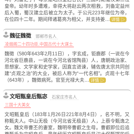
皇帝。幼年时多遭难，幸得大将赵云两次相救，刘备定益州
后入蜀，蜀汉建立后被立为太子。于公元223年继位为帝，
在位四十二年。期间拜诸葛亮为相父，并支持姜…
详情 ▷
魏征魏徵
邯郸市名人
凌烟阁二十四功臣,中国古代十大谋士
魏徵（580年643年2月11日），字玄成，钜鹿郡（一说在今
河北省巨鹿县，一说在今河北省馆陶县）人，唐朝政治家、
思想家、文学家和史学家，因直言进谏，辅佐唐太宗共同创
建“贞观之治”的大业，被后人称为“一代名相”。贞观十七年
（643年），魏徵病死。官至光禄大夫…
详情 ▷
文昭甄皇后甄宓
石家庄市名人
三国十大美女
文昭甄皇后（183年1月26日221年8月4日），名不明，又
称甄夫人。中山无极（今河北省无极县）人，上蔡令甄逸之
女。魏文帝曹丕的妻室，魏明帝曹叡之生母。曹叡即位后追