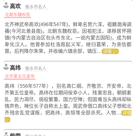
高欢
衡水市名人
北朝东魏权臣
北齐神武帝高欢(496年547年)，鲜卑名贺六浑，祖籍渤海调
蓨(今河北景县南)。北朝东魏权臣。因祖犯法，遂移居怀朔
镇(今内蒙古自治区包头市东北，一说内蒙古固阳)，成为鲜
卑化汉人。他曾参加杜洛周起义军，继归葛荣，为亲信都
督。后判降尔朱荣，并收编六镇余部，镇压…
详情 ▷
高纬
衡水市名人
北齐第五位皇帝
高纬（556年577年），别名高仁纲、齐敬宗、齐安帝，北
齐第五位皇帝。高纬在位期间佞幸小人，残害忠良，朝纲紊
乱、民力凋尽、徭役繁重、国力空殚；但国难当头高纬却纵
情声色，禅位长子自称太上皇。周武帝借口高纬父子想和北
齐残余乱党谋叛，把高纬、高恒等全部杀死。人物…
详情
▷