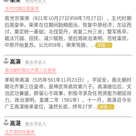
柴荣
邢台市名人
五代时期后周皇帝
周世宗柴荣（921年10月27日959年7月27日），五代时期
后周皇帝。柴荣在位期间励精图治，恢复中原经济；东征西
讨，奠定统一基础；北伐契丹，收复二州三关；整军练卒、
裁汰冗弱、招抚、减少赋税，使后周政治清明、百姓富庶，
中原开始复苏。公元959年，柴荣驾崩，…
详情 ▷
高演
衡水市名人
南北朝时期北齐第三位皇帝
孝昭帝高演（535年561年11月23日），字延安，南北朝时
期北齐第三位皇帝，是神武帝高欢第六子。高演继位后，文
治武功兼盛，颇留心于政事，积极寻求及任用贤能为朝廷效
力，政治清明。皇建二年（561年），十一月，高演诏令长
广王高湛继承皇位，溘然长逝，终年27岁…
详情 ▷
高湛
衡水市名人
北齐第四任皇帝