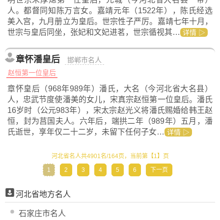
人。都督同知陈万言女。嘉靖元年（1522年），陈氏经选
美入宫，九月册立为皇后。世宗性子严厉。嘉靖七年十月，
世宗与皇后同坐，张妃和文妃进茗，世宗循视其…
详情 ▷
章怀潘皇后
邯郸市名人
赵恒第一位皇后
章怀皇后（968年989年）潘氏，大名（今河北省大名县）
人，忠武节度使潘美的女儿，宋真宗赵恒第一位皇后。潘氏
16岁时（公元983年），宋太宗赵光义将潘氏赐婚给韩王赵
恒，封为莒国夫人。六年后，端拱二年（989年）五月，潘
氏逝世，享年仅二十二岁，未留下任何子女…
详情 ▷
河北省名人共4901名/164页，当前第【1】页
1
2
3
4
5
6
下一页
河北省地方名人
石家庄市名人