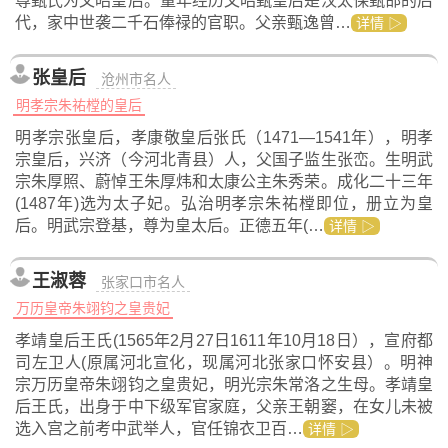
尊甄氏为文昭皇后。童年经历文昭甄皇后是汉太保甄邯的后
代，家中世袭二千石俸禄的官职。父亲甄逸曾…
详情 ▷
张皇后
沧州市名人
明孝宗朱祐樘的皇后
明孝宗张皇后，孝康敬皇后张氏（1471—1541年），明孝
宗皇后，兴济（今河北青县）人，父国子监生张峦。生明武
宗朱厚照、蔚悼王朱厚炜和太康公主朱秀荣。成化二十三年
(1487年)选为太子妃。弘治明孝宗朱祐樘即位，册立为皇
后。明武宗登基，尊为皇太后。正德五年(…
详情 ▷
王淑蓉
张家口市名人
万历皇帝朱翊钧之皇贵妃
孝靖皇后王氏(1565年2月27日1611年10月18日），宣府都
司左卫人(原属河北宣化，现属河北张家口怀安县）。明神
宗万历皇帝朱翊钧之皇贵妃，明光宗朱常洛之生母。孝靖皇
后王氏，出身于中下级军官家庭，父亲王朝窭，在女儿未被
选入宫之前考中武举人，官任锦衣卫百…
详情 ▷