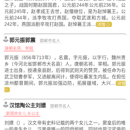
之子，战国时期赵国国君，公元前244年公元前236年。公
元前245年，赵孝成王去世，赵偃继位，是为赵悼襄王。公
元前244年，派李牧攻打燕国，夺取武遂和方城。公元前
242年，燕国派剧辛攻打赵国。赵悼襄王派…
详情 ▷
郭元振郭震
邯郸市名人
唐朝名将、宰相
郭元振（656年713年），名震，字元振，以字行，魏州贵
乡（今河北省邯郸市大名县）人，唐朝名将、宰相。郭元振
进士出身，授通泉县尉，后得到武则天的赞赏，被任命为右
武卫铠曹参军，又进献离间计，使得吐蕃发生内乱。在担任
凉州都督期间，郭元振加强边防，拓展疆域，大兴…
详情
▷
汉馆陶公主刘嫖
邯郸市名人
,窦漪房女儿,长公主
刘嫖（），汉文帝有史料记载的两个女儿之一，窦皇后的唯
一的亲生女儿，汉景帝唯一的同母姐姐，同时也是汉武帝的