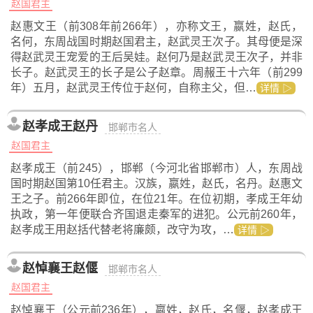
赵国君主
赵惠文王（前308年前266年），亦称文王，嬴姓，赵氏，
名何，东周战国时期赵国君主，赵武灵王次子。其母便是深
得赵武灵王宠爱的王后吴娃。赵何乃是赵武灵王次子，并非
长子。赵武灵王的长子是公子赵章。周赧王十六年（前299
年）五月，赵武灵王传位于赵何，自称主父，但…
详情 ▷
赵孝成王赵丹
邯郸市名人
赵国君主
赵孝成王（前245），邯郸（今河北省邯郸市）人，东周战
国时期赵国第10任君主。汉族，嬴姓，赵氏，名丹。赵惠文
王之子。前266年即位，在位21年。在位初期，孝成王年幼
执政，第一年便联合齐国退走秦军的进犯。公元前260年，
赵孝成王用赵括代替老将廉颇，改守为攻，…
详情 ▷
赵悼襄王赵偃
邯郸市名人
赵国君主
赵悼襄王（公元前236年），嬴姓，赵氏，名偃，赵孝成王