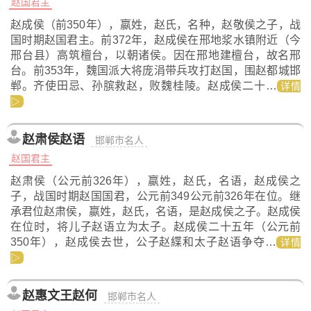
赵国君主
赵成侯（前350年），嬴姓，赵氏，名种，赵敬侯之子，战
国时期赵国君主。前372年，赵成侯在邢地浆水镇附近（今
邢台县）高筑檀台，以朝诸侯。因在邢地建檀台，故名邢
台。前353年，魏国派大将庞涓带兵攻打赵国，围赵都城邯
郸。齐使田忌、孙膑救赵，败魏桂陵。赵成侯二十…
详情
▷
赵肃侯赵语
邯郸市名人
赵国君主
赵肃侯（公元前326年），嬴姓，赵氏，名语，赵成侯之
子，战国时期赵国国君，公元前349公元前326年在位。继
承君位赵肃侯，嬴姓，赵氏，名语，是赵成侯之子。赵成侯
在位时，将儿子赵语立为太子。赵成侯二十五年（公元前
350年），赵成侯去世，公子赵緤和太子赵语争夺…
详情
▷
赵惠文王赵何
邯郸市名人