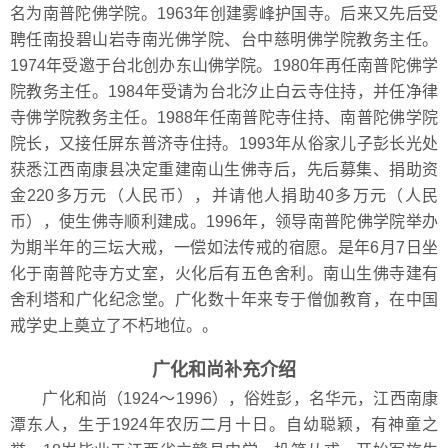
名为南普陀佛学院。1963年创建雾峰护国寺。后来又先后受
聘任南投碧山岩寺南光佛学院、台中慈明佛学院教务主任。
1974年受邀于台北创办东山佛学院。1980年再任南普陀佛学
院教务主任。1984年受请为台北汐止白云寺住持，并任净律
寺佛学院教务主任。1988年任南普陀寺住持、南普陀佛学院
院长，又接任屏东普济寺住持。1993年从俗家儿子彭长光处
获悉江西南康县决定重建南山生佛寺后，先后募集、捐助资
金220多万元（人民币），并请他人捐助40多万元（人民
币），使生佛寺顺利建成。1996年，领导南普陀佛学院举办
为期半年的三坛大戒，一偿如法传戒的宿愿。是年6月7日坐
化于南普陀寺方丈室，火化后有五色舍利。南山生佛寺建有
舍利塔和广化纪念堂。广化数十年来专于僧伽教育，在中国
戒学史上奠立了不朽地位。。
广化和尚补充介绍
广化和尚（1924～1996），俗姓彭，名华元，江西南康
潭东人，生于1924年农历二月十日。自幼聪颖，有神童之