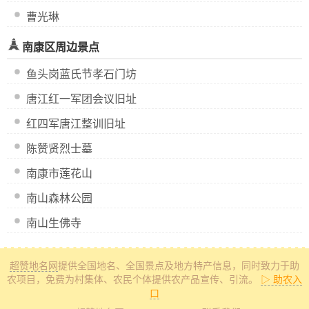
曹光琳
南康区周边景点
鱼头岗蓝氏节孝石门坊
唐江红一军团会议旧址
红四军唐江整训旧址
陈赞贤烈士墓
南康市莲花山
南山森林公园
南山生佛寺
超赞地名网
提供全国地名、全国景点及地方特产信息
，同时致力于助
农项目，免费为村集体、农民个体提供农产品宣传、引流。
▷ 助农入
口