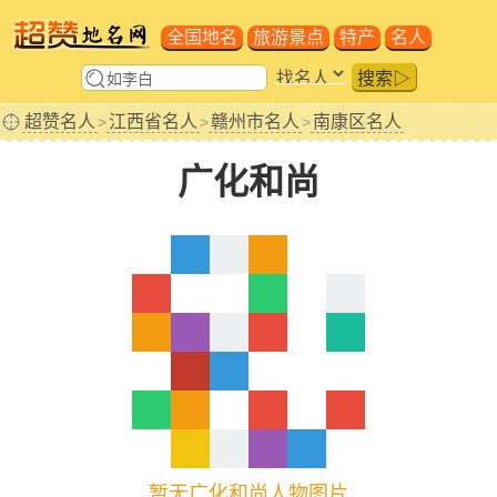
全国地名
旅游景点
特产
名人
搜索▷
超赞名人
江西省名人
赣州市名人
南康区名人
>
>
>
广化和尚
暂无广化和尚人物图片