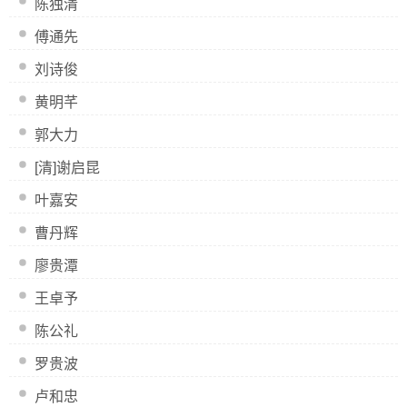
陈独清
傅通先
刘诗俊
黄明芊
郭大力
[清]谢启昆
叶嘉安
曹丹辉
廖贵潭
王卓予
陈公礼
罗贵波
卢和忠