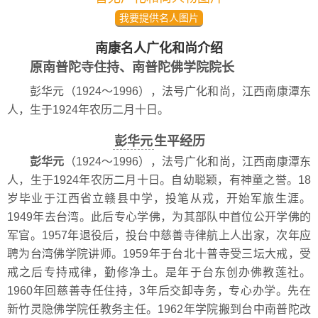
我要提供名人图片
南康名人广化和尚介绍
原南普陀寺住持、南普陀佛学院院长
彭华元（1924～1996），法号广化和尚，江西南康潭东
人，生于1924年农历二月十日。
彭华元
生平经历
彭华元
（1924～1996），法号广化和尚，江西南康潭东
人，生于1924年农历二月十日。自幼聪颖，有神童之誉。18
岁毕业于江西省立赣县中学，投笔从戎，开始军旅生涯。
1949年去台湾。此后专心学佛，为其部队中首位公开学佛的
军官。1957年退役后，投台中慈善寺律航上人出家，次年应
聘为台湾佛学院讲师。1959年于台北十普寺受三坛大戒，受
戒之后专持戒律，勤修净土。是年于台东创办佛教莲社。
1960年回慈善寺任住持，3年后交卸寺务，专心办学。先在
新竹灵隐佛学院任教务主任。1962年学院搬到台中南普陀改