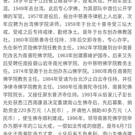
誉。18岁毕业于江西省立赣县中学，投笔从戎，开始军旅生
涯。1949年去台湾。此后专心学佛，为其部队中首位公开学
佛的军官。1957年退役后，投台中慈善寺律航上人出家，次
年应聘为台湾佛学院讲师。1959年于台北十普寺受三坛大
戒，受戒之后专持戒律，勤修净土。是年于台东创办佛教莲
社。1960年回慈善寺任住持，3年后交卸寺务，专心办学。
先在新竹灵隐佛学院任教务主任。1962年学院搬到台中南普
陀改名为南普陀佛学院。1963年创建雾峰护国寺。后来又先
后受聘任南投碧山岩寺南光佛学院、台中慈明佛学院教务主
任。1974年受邀于台北创办东山佛学院。1980年再任南普陀
佛学院教务主任。1984年受请为台北汐止白云寺住持，并任
净律寺佛学院教务主任。1988年任南普陀寺住持、南普陀佛
学院院长，又接任屏东普济寺住持。1993年从俗家儿子彭长
光处获悉江西南康县决定重建南山生佛寺后，先后募集、捐
助资金220多万元（人民币），并请他人捐助40多万元（人
民币），使生佛寺顺利建成。1996年，领导南普陀佛学院举
办为期半年的三坛大戒，一偿如法传戒的宿愿。是年6月7日
坐化于南普陀寺方丈室，火化后有五色舍利。南山生佛寺建