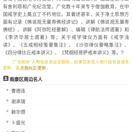
有舍利塔和广化纪念堂。广化数十年来专于僧伽教育，在中
国戒学史上奠立了不朽地位。其著述甚丰，关于净土思想方
面有记录《佛说观无量寿佛经讲记》、讲解《佛说观无量寿
佛经》、讲解《阿弥陀经要解》、编辑《律航法师遗著》和
《李济华居士遗著》等；关于戒学律仪方面有《戒学浅
读》、《五戒相经笺要集注》、《沙弥律仪要略集注》、
《四分律比丘戒本讲义》、《梵纲经菩萨戒本讲义》等。?
“广化和尚”人物信息来自互联网，如果您发现人物介绍有误或有
更新，请
点我纠正/更新
。
南康区周边名人
曹德连
谢承瑞
赖华瓒
卜盛光