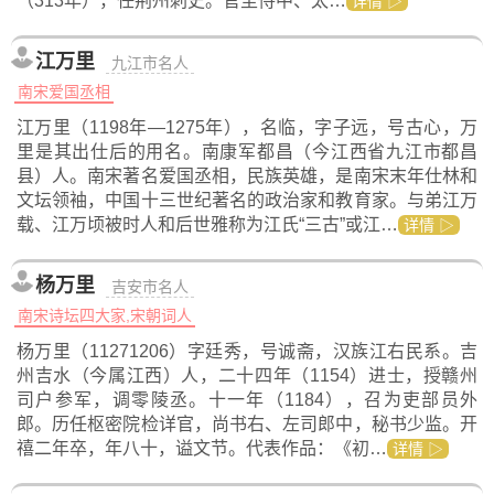
（313年），任荆州刺史。官至侍中、太…
详情 ▷
江万里
九江市名人
南宋爱国丞相
江万里（1198年—1275年），名临，字子远，号古心，万
里是其出仕后的用名。南康军都昌（今江西省九江市都昌
县）人。南宋著名爱国丞相，民族英雄，是南宋末年仕林和
文坛领袖，中国十三世纪著名的政治家和教育家。与弟江万
载、江万顷被时人和后世雅称为江氏“三古”或江…
详情 ▷
杨万里
吉安市名人
南宋诗坛四大家,宋朝词人
杨万里（11271206）字廷秀，号诚斋，汉族江右民系。吉
州吉水（今属江西）人，二十四年（1154）进士，授赣州
司户参军，调零陵丞。十一年（1184），召为吏部员外
郎。历任枢密院检详官，尚书右、左司郎中，秘书少监。开
禧二年卒，年八十，谥文节。代表作品：《初…
详情 ▷