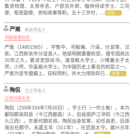
集贤校理、太常寺丞、户部员外郎、翰林侍读学士、三司
使、枢密副使、参知政事等职。五十三岁时，…
详情 ▷
严嵩
新余市名人
明朝重要权臣
严嵩（14801565），字惟中，号勉庵、介溪、分宜等，汉
族，江西新余市分宜县人，他是明朝重要权臣，擅专国政达
20年之久，累进吏部尚书，谨身殿大学士、少傅兼太子太
师，少师、华盖殿大学士。为中国历史上著名的权臣之一。
严嵩为官专擅媚上，窃权罔利，并大力排除异已…
详情 ▷
陶侃
九江市名人
东晋时期名将
陶侃（259年334年7月30日），字士行（一作士衡）。本为
鄱阳郡枭阳县（今江西都昌）人，后徙居庐江寻阳（今江西
九江西）。东晋时期名将。陶侃出身贫寒，初任县吏，后逐
渐出任郡守。永嘉五年（311年），任武昌太守。建兴元年