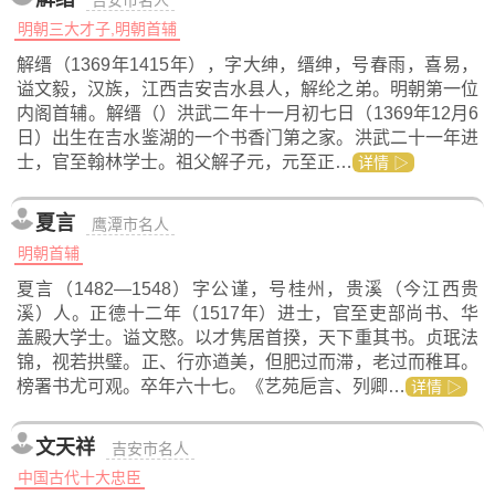
吉安市名人
明朝三大才子,明朝首辅
解缙（1369年1415年），字大绅，缙绅，号春雨，喜易，
谥文毅，汉族，江西吉安吉水县人，解纶之弟。明朝第一位
内阁首辅。解缙（）洪武二年十一月初七日（1369年12月6
日）出生在吉水鉴湖的一个书香门第之家。洪武二十一年进
士，官至翰林学士。祖父解子元，元至正…
详情 ▷
夏言
鹰潭市名人
明朝首辅
夏言（1482—1548）字公谨，号桂州，贵溪（今江西贵
溪）人。正德十二年（1517年）进士，官至吏部尚书、华
盖殿大学士。谥文愍。以才隽居首揆，天下重其书。贞珉法
锦，视若拱璧。正、行亦遒美，但肥过而滞，老过而稚耳。
榜署书尤可观。卒年六十七。《艺苑巵言、列卿…
详情 ▷
文天祥
吉安市名人
中国古代十大忠臣