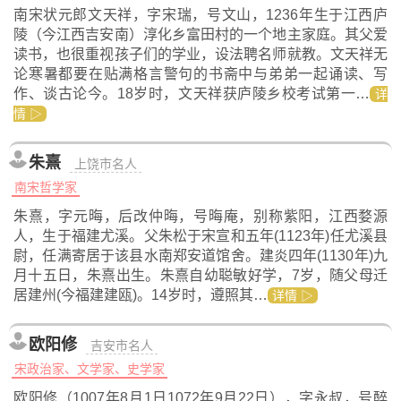
南宋状元郎文天祥，字宋瑞，号文山，1236年生于江西庐
陵（今江西吉安南）淳化乡富田村的一个地主家庭。其父爱
读书，也很重视孩子们的学业，设法聘名师就教。文天祥无
论寒暑都要在贴满格言警句的书斋中与弟弟一起诵读、写
作、谈古论今。18岁时，文天祥获庐陵乡校考试第一…
详
情 ▷
朱熹
上饶市名人
南宋哲学家
朱熹，字元晦，后改仲晦，号晦庵，别称紫阳，江西婺源
人，生于福建尤溪。父朱松于宋宣和五年(1123年)任尤溪县
尉，任满寄居于该县水南郑安道馆舍。建炎四年(1130年)九
月十五日，朱熹出生。朱熹自幼聪敏好学，7岁，随父母迁
居建州(今福建建瓯)。14岁时，遵照其…
详情 ▷
欧阳修
吉安市名人
宋政治家、文学家、史学家
欧阳修（1007年8月1日1072年9月22日），字永叔，号醉