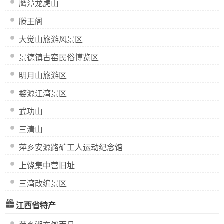
鹰潭龙虎山
滕王阁
大觉山旅游风景区
景德镇古窑民俗博览区
明月山旅游区
婺源江湾景区
武功山
三清山
萍乡安源路矿工人运动纪念馆
上饶集中营旧址
三湾改编景区
江西省特产