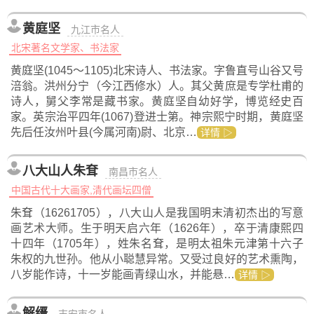
黄庭坚
九江市名人
北宋著名文学家、书法家
黄庭坚(1045～1105)北宋诗人、书法家。字鲁直号山谷又号
涪翁。洪州分宁（今江西修水）人。其父黄庶是专学杜甫的
诗人，舅父李常是藏书家。黄庭坚自幼好学，博览经史百
家。英宗治平四年(1067)登进士第。神宗熙宁时期，黄庭坚
先后任汝州叶县(今属河南)尉、北京…
详情 ▷
八大山人朱耷
南昌市名人
中国古代十大画家,清代画坛四僧
朱耷（16261705），八大山人是我国明末清初杰出的写意
画艺术大师。生于明天启六年（1626年），卒于清康熙四
十四年（1705年），姓朱名耷，是明太祖朱元津第十六子
朱权的九世孙。他从小聪慧异常。又受过良好的艺术熏陶，
八岁能作诗，十一岁能画青绿山水，并能悬…
详情 ▷
解缙