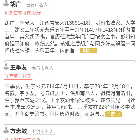
胡广
吉安市名人
明朝首辅,明朝状元
胡广，字光大，江西吉安人(13691418)，明朝书法家、大学
士，建文二年状元永乐五年至十六年(1407年1418年)任内阁
首辅，其父胡子祺，曾历任洪武年间广西按察佥事，彭州知
府延平知府，政绩斐然。靖难之后胡广与同乡好友解缙一同
降成祖朱棣，永乐五年，内阁首…
详情 ▷
王季友
南昌市名人
江西第一状元
王季友，生于公元714年3月11日，卒于794年12月18日，
名徽，字季友，号云峰居士，洪州南昌人，祖籍河南洛阳，
生于豫章东湖之滨。王季友幼年家道破落，遂与其兄一同迁
至丰城云岭定居，并用功读书。王季友在22岁时便考中状
元，并任御史治书。但因厌倦时政，无意与…
详情 ▷
方志敏
上饶市名人
伟大的共产主义战士