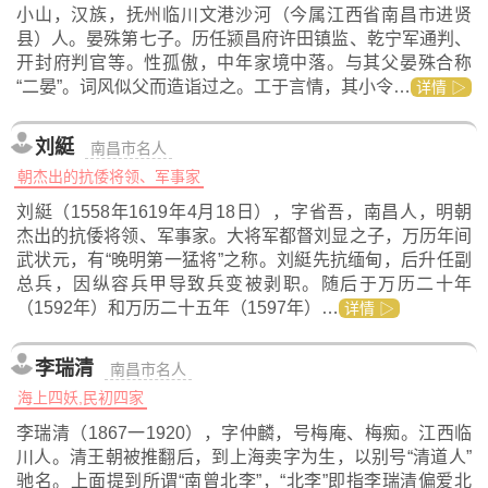
小山，汉族，抚州临川文港沙河（今属江西省南昌市进贤
县）人。晏殊第七子。历任颍昌府许田镇监、乾宁军通判、
开封府判官等。性孤傲，中年家境中落。与其父晏殊合称
“二晏”。词风似父而造诣过之。工于言情，其小令…
详情 ▷
刘綎
南昌市名人
朝杰出的抗倭将领、军事家
刘綎（1558年1619年4月18日），字省吾，南昌人，明朝
杰出的抗倭将领、军事家。大将军都督刘显之子，万历年间
武状元，有“晚明第一猛将”之称。刘綎先抗缅甸，后升任副
总兵，因纵容兵甲导致兵变被剥职。随后于万历二十年
（1592年）和万历二十五年（1597年）…
详情 ▷
李瑞清
南昌市名人
海上四妖,民初四家
李瑞清（1867一1920），字仲麟，号梅庵、梅痴。江西临
川人。清王朝被推翻后，到上海卖字为生，以别号“清道人”
驰名。上面提到所谓“南曾北李”，“北李”即指李瑞清偏爱北