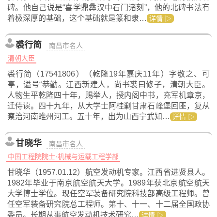
碑。他自己说是“喜学鼎彝汉中石门诸刻”，他的北碑书法有
着极深厚的基础，这个基础就是篆和隶…
详情 ▷
裘行简
南昌市名人
清朝大臣
裘行简（17541806）（乾隆19年嘉庆11年）字敬之、可
亭，谥号“恭勤。江西新建人，尚书裘曰修子，清朝大臣。
人物生平乾隆四十年，赐举人，授内阁中书，充军机章京，
迁侍读。四十九年，从大学士阿桂剿甘肃石峰堡回匪，复从
察治河南睢州河工。五十年，出为山西宁武知…
详情 ▷
甘晓华
南昌市名人
中国工程院院士·机械与运载工程学部
甘晓华（1957.01.12）航空发动机专家。江西省进贤县人。
1982年毕业于南京航空航天大学。1989年获北京航空航天
大学博士学位。现任空军装备研究院科技部高级工程师。曾
任空军装备研究院总工程师。第十、十一、十二届全国政协
委员。长期从事航空发动机技术研究…
详情 ▷