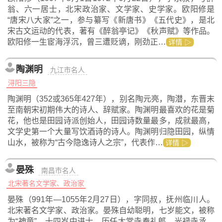
翁、六一居士，北宋政治家、文学家、史学家。欧阳修是
“唐宋八大家”之一，参与纂写《新唐书》《五代史》，是北
宋古文运动的代表，著有《醉翁亭记》《秋声赋》等作品。
欧阳修一生宦海浮沉，曾三遭贬谪，刚劲正…
详情 ▷
陶渊明
九江市名人
浔阳三隐
陶渊明（352或365年427年），别名陶元亮，陶潜，东晋末
至南朝宋初期伟大的诗人、辞赋家。陶渊明最喜欢的花是菊
花，他也是田园诗派创始人，田园诗数量最多，成就最高，
文学史第一个大量写饮酒诗的诗人。陶渊明归隐田园，纵情
山水，被称为“古今隐逸诗人之宗”，代表作…
详情 ▷
晏殊
南昌市名人
北宋著名文学家、政治家
晏殊（991年—1055年2月27日），字同叔，抚州临川人。
北宋著名文学家、政治家。晏殊自幼聪明，七岁能文，被称
为“神童”，十四岁中进士，历任太常寺奉礼郎、光禄寺丞、