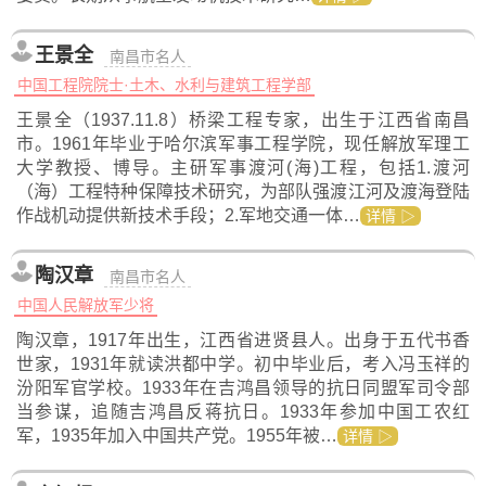
王景全
南昌市名人
中国工程院院士·土木、水利与建筑工程学部
王景全（1937.11.8）桥梁工程专家，出生于江西省南昌
市。1961年毕业于哈尔滨军事工程学院，现任解放军理工
大学教授、博导。主研军事渡河(海)工程，包括1.渡河
（海）工程特种保障技术研究，为部队强渡江河及渡海登陆
作战机动提供新技术手段；2.军地交通一体…
详情 ▷
陶汉章
南昌市名人
中国人民解放军少将
陶汉章，1917年出生，江西省进贤县人。出身于五代书香
世家，1931年就读洪都中学。初中毕业后，考入冯玉祥的
汾阳军官学校。1933年在吉鸿昌领导的抗日同盟军司令部
当参谋，追随吉鸿昌反蒋抗日。1933年参加中国工农红
军，1935年加入中国共产党。1955年被…
详情 ▷