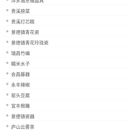
萍乡湘东傩面具
贵溪捺菜
贵溪灯芯糕
景德镇青花瓷
景德镇青花玲珑瓷
瑞昌竹编
糯米水子
会昌藤器
永丰辣椒
窑头豆腐
宜丰根雕
景德镇瓷器
庐山云雾茶