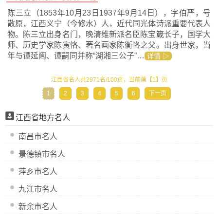
陈三立（1853年10月23日1937年9月14日），字伯严，号
散原，江西义宁（今修水）人，近代同光体诗派重要代表人
物。陈三立出身名门，晚清维新派名臣陈宝箴长子，国学大
师、历史学家陈寅恪、著名画家陈衡恪之父。出身世家，当
年与谭延闿、谭嗣同并称“湖湘三公子”…
详情 ▷
江西省名人共2971名/100页，当前第【1】页
1
2
3
4
5
6
下一页
江西省地方名人
南昌市名人
景德镇市名人
萍乡市名人
九江市名人
新余市名人