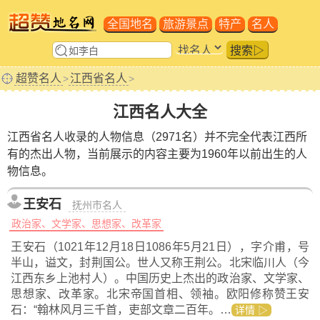
全国地名
旅游景点
特产
名人
搜索▷
超赞名人
江西省名人
>
>
江西名人大全
江西省名人收录的人物信息（2971名）并不完全代表江西所
有的杰出人物，当前展示的内容主要为1960年以前出生的人
物信息。
王安石
抚州市名人
政治家、文学家、思想家、改革家
王安石（1021年12月18日1086年5月21日），字介甫，号
半山，谥文，封荆国公。世人又称王荆公。北宋临川人（今
江西东乡上池村人）。中国历史上杰出的政治家、文学家、
思想家、改革家。北宋帝国首相、领袖。欧阳修称赞王安
石：“翰林风月三千首，吏部文章二百年。…
详情 ▷