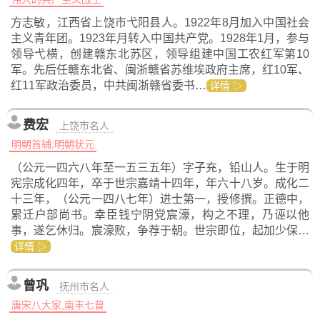
方志敏，江西省上饶市弋阳县人。1922年8月加入中国社会
主义青年团。1923年月转入中国共产党。1928年1月，参与
领导弋横，创建赣东北苏区，领导组建中国工农红军第10
军。先后任赣东北省、闽浙赣省苏维埃政府主席，红10军、
红11军政治委员，中共闽浙赣省委书…
详情 ▷
费宏
上饶市名人
明朝首辅,明朝状元
（公元一四六八年至一五三五年）字子充，铅山人。生于明
宪宗成化四年，卒于世宗嘉靖十四年，年六十八岁。成化二
十三年，（公元一四八七年）进士第一，授修撰。正德中，
累迁户部尚书。幸臣钱宁阴党宸濠，构之不理，乃诬以他
事，遂乞休归。宸濠败，争荐于朝。世宗即位，起加少保…
详情 ▷
曾巩
抚州市名人
唐宋八大家,南丰七曾