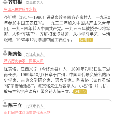
齐钉根
南昌市名人
中国人民解放军少将
齐钉根（1917—1986）进贤泉岭乡四方齐家村人。一九三0
年参加中国工农红军。一九三二年加入中国共产主义青年
团，一九三四年转入中国共产党。一九五五年被授予少将军
衔。人称“齐猛子”。齐钉根家境贫苦，从小学习手艺，生活
艰难，1930年12月参加中国工农红军，…
详情 ▷
陈寅恪
九江市名人
著名历史学家、国学大师
陈寅恪，江西义宁（今修水县）人，1890年7月3日生于湖
南长沙，1969年10月7日卒于广州，中国现代最负盛名的历
史学家、古典文学研究家、语言学家。陈寅恪（读作虽然
“恪”字普通话念“”，陈寅恪先生乃客家人，小名“恪（）儿”，
故先生名字应读音）著名诗人陈三立…
详情 ▷
陈三立
九江市名人
近代同光体诗派重要代表人物