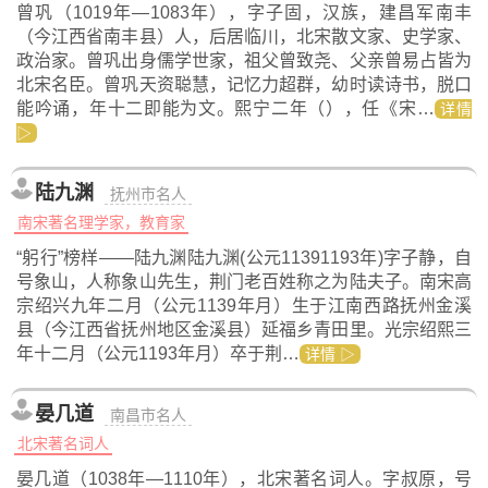
曾巩（1019年—1083年），字子固，汉族，建昌军南丰
（今江西省南丰县）人，后居临川，北宋散文家、史学家、
政治家。曾巩出身儒学世家，祖父曾致尧、父亲曾易占皆为
北宋名臣。曾巩天资聪慧，记忆力超群，幼时读诗书，脱口
能吟诵，年十二即能为文。熙宁二年（），任《宋…
详情
▷
陆九渊
抚州市名人
南宋著名理学家，教育家
“躬行”榜样——陆九渊陆九渊(公元11391193年)字子静，自
号象山，人称象山先生，荆门老百姓称之为陆夫子。南宋高
宗绍兴九年二月（公元1139年月）生于江南西路抚州金溪
县（今江西省抚州地区金溪县）延福乡青田里。光宗绍熙三
年十二月（公元1193年月）卒于荆…
详情 ▷
晏几道
南昌市名人
北宋著名词人
晏几道（1038年—1110年），北宋著名词人。字叔原，号