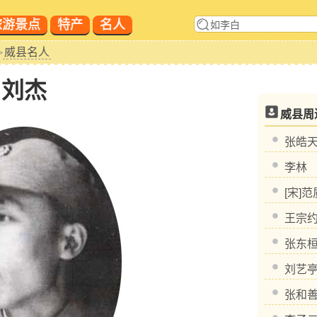
旅游景点
特产
名人
威县名人
>
刘杰
威县周
张皓
李林
[宋]范
王宗
张东
刘艺
张和