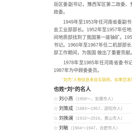
岳区委副书记，豫西军区第二政委、
政委。
1949年至1953年任河南省委副
会工业部部长。1952年至1957年
间地质部找到了我国第一座铀矿。195
书记。1960年至1967年任二机部
部工作期间，为我国 做出了重要贡献
1978年至1985年任河南省委书
1987年为中顾委委员。
“刘杰”人物信息来自互联网，如果您发
也姓“刘”的名人
刘小燕
☆
（1958～，安康市人）
刘策成
☆
（1883～1957，邵阳市人）
刘挽澜
☆
（1915～2016，黄山市人）
刘敏
☆
（1904～1947，合肥市人）