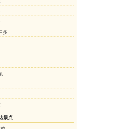
元
平
升
赵三多
明
才
杲
明
文
边景点
古迹