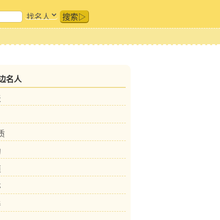
搜索▷
边名人
天
质
约
桓
亭
善