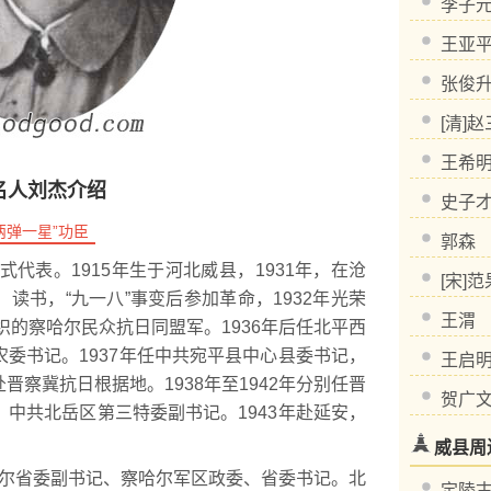
李子
王亚
张俊
[清]
王希
名人刘杰介绍
史子
两弹一星”功臣
郭森
代表。1915年生于河北威县，1931年，在沧
[宋]范
读书，“九一八”事变后参加革命，1932年光荣
王渭
织的察哈尔民众抗日同盟军。1936年后任北平西
委书记。1937年任中共宛平县中心县委书记，
王启
察冀抗日根据地。1938年至1942年分别任晋
贺广
中共北岳区第三特委副书记。1943年赴延安，
威县周
哈尔省委副书记、察哈尔军区政委、省委书记。北
定陵