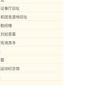
拳议事厅旧址
义和团发源地旧址
弥勒经幢
王刘如意墓
黄街清真寺
墓
锷墓
团运动纪念馆
墓