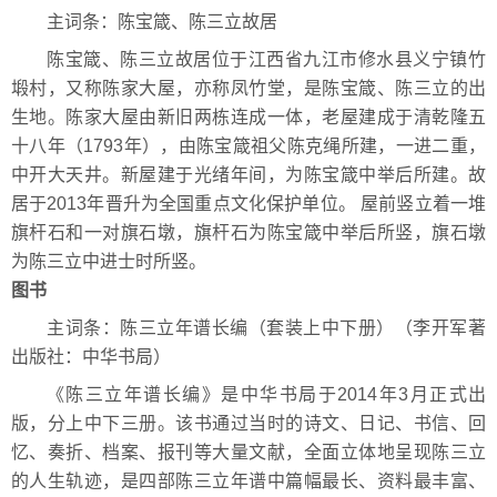
主词条：
陈宝箴、陈三立故居
陈宝箴、陈三立故居位于江西省九江市修水县义宁镇竹
塅村，又称陈家大屋，亦称凤竹堂，是陈宝箴、陈三立的出
生地。陈家大屋由新旧两栋连成一体，老屋建成于清乾隆五
十八年（1793年），由陈宝箴祖父陈克绳所建，一进二重，
中开大天井。新屋建于光绪年间，为陈宝箴中举后所建。故
居于2013年晋升为全国重点文化保护单位。 屋前竖立着一堆
旗杆石和一对旗石墩，旗杆石为陈宝箴中举后所竖，旗石墩
为陈三立中进士时所竖。
图书
主词条：
陈三立年谱长编（套装上中下册）（李开军著
出版社：中华书局）
《陈三立年谱长编》是中华书局于2014年3月正式出
版，分上中下三册。该书通过当时的诗文、日记、书信、回
忆、奏折、档案、报刊等大量文献，全面立体地呈现陈三立
的人生轨迹，是四部陈三立年谱中篇幅最长、资料最丰富、