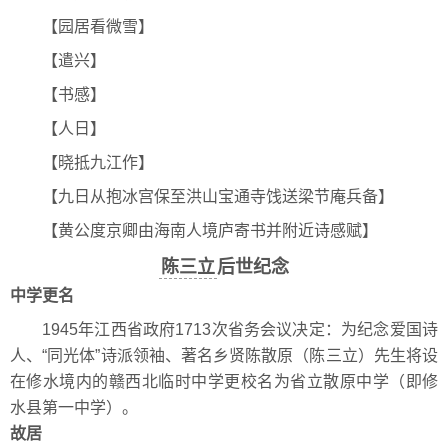
【园居看微雪】
【遣兴】
【书感】
【人日】
【晓抵九江作】
【九日从抱冰宫保至洪山宝通寺饯送梁节庵兵备】
【黄公度京卿由海南人境庐寄书并附近诗感赋】
陈三立
后世纪念
中学更名
1945年江西省政府1713次省务会议决定：为纪念爱国诗
人、“同光体”诗派领袖、著名乡贤陈散原（陈三立）先生将设
在修水境内的赣西北临时中学更校名为省立散原中学（即修
水县第一中学）。
故居