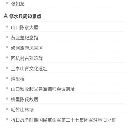
张如龙
修水县周边景点
山口陈家大屋
黄庭坚纪念馆
修河旅游风景区
回坑村古建筑群
上奉山背文化遗址
湾里桥
山口秋收起义建军编师会议遗址
桃里陈氏故居
毛竹山林场
抗日战争时期国民革命军第二十七集团军驻地旧址群