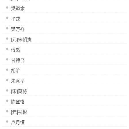
樊道余
平戎
樊万祥
[元]宋朝寅
傅彪
甘特吾
胡旷
朱秀早
[宋]莫将
陈登恪
[元]祝彬
卢月恒