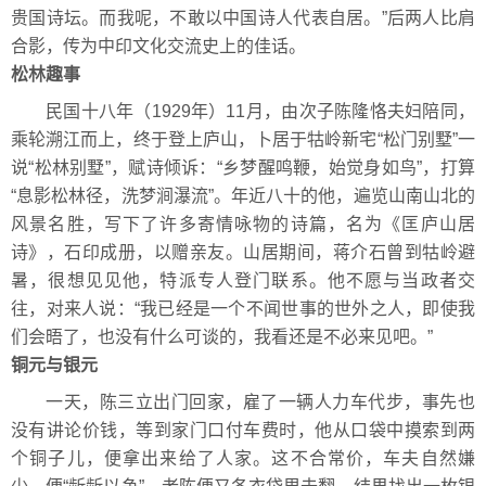
贵国诗坛。而我呢，不敢以中国诗人代表自居。”后两人比肩
合影，传为中印文化交流史上的佳话。
松林趣事
民国十八年（1929年）11月，由次子陈隆恪夫妇陪同，
乘轮溯江而上，终于登上庐山，卜居于牯岭新宅“松门别墅”一
说“松林别墅”，赋诗倾诉：“乡梦醒鸣鞭，始觉身如鸟”，打算
“息影松林径，洗梦涧瀑流”。年近八十的他，遍览山南山北的
风景名胜，写下了许多寄情咏物的诗篇，名为《匡庐山居
诗》，石印成册，以赠亲友。山居期间，蒋介石曾到牯岭避
暑，很想见见他，特派专人登门联系。他不愿与当政者交
往，对来人说：“我已经是一个不闻世事的世外之人，即使我
们会晤了，也没有什么可谈的，我看还是不必来见吧。”
铜元与银元
一天，陈三立出门回家，雇了一辆人力车代步，事先也
没有讲论价钱，等到家门口付车费时，他从口袋中摸索到两
个铜子儿，便拿出来给了人家。这不合常价，车夫自然嫌