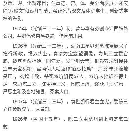
及数、理、化新课目；注重德、智、体、美全面发展；还废
除“八股文”和跪拜礼节，禁止死背课文及体罚学生，创新式学
校的先例。
1905年（光绪三十一年）初，曾与李有芬创办江西铁路
公司，并拟倡修南浔铁路，惜因事未果。
1906年（光绪三十二年），湖南工商界追念陈宝箴父子
推行新政，振兴实业，奏请为宝箴塑铜像，为陈三立授宫
职，被其断然拒绝。同年夏，义宁州大荒，铜鼓双坑饥民往
宜丰天宝买粮，富商何大毛诬称“匪徒抢劫”，并说“宁州遍地
是匪”，挑起斗殴，杀死双坑饥民57人，双坑人控诉不得上
达，求助陈三立，陈主持正义，具陈上疏，终获刑部详察，
严惩主犯及当地知县，冤案大白。
1907年（光绪三十三年），袁世凯行君主立宪，委陈三
立任参政议员，未肯就。
1926年（民国十五年），陈三立由杭州到上海寄寓三
载。