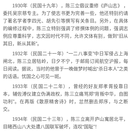
1930年（民国十九年），陈三立倡议重修《庐山志》 ，
委托吴宗慈专主。为了使志书更为完善一些，他还特别约请
了著名学者李四光、胡先引等撰写有关条目。另外，在具体
的编修过程中，陈三立特别强调了修撰体例的问题，强调志
例应尊重科学，志文因时代不同，允许文体有别，做到“旧从
其旧，新从其新”。
1932年（民国二十一年）“一二八事变”中日军侵占上海
闸北，陈三立居牯岭，日夕不宁，于邮局订阅航空沪报，每
日阅读。据说，当时的他曾于一晚做梦时喊出“杀日本人”之类
的话语。忧国之心可见一斑。
1933年（民国二十二年），曾经的好友郑孝胥投靠日
本，辅佐溥仪建立伪满政权，陈三立痛骂郑“背叛中华，自图
功利”。在再版《散原精舍诗》时，忿然删去郑序，与之断
交。
1934年（民国二十三年），陈三立离开庐山寓居北平，
目睹西山八大处遭八国联军破坏，连叹“国耻”！