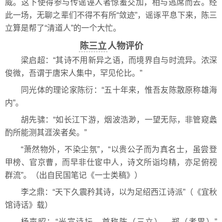
威。这下使得参与传谣诬人者惊羞交加，相与逃席而去。经
此一场，无聊之辈们不得不有所“敛迹”，谣诼平息下来，陈三
立算是帮了“清道人”的一个大忙。
陈三立
人物评价
梁启超：“其诗不用新异之语，而境界自与时流异。浓深
俊微，吾谓于唐宋人集中，罕见伦比。”
同光体的理论家陈衍：“五十年来，惟吾友陈散原称雄海
内”。
胡先骕：“如长江下游，烟波浩渺，一望无际，非管窥蠡
酌所能测其涯涘者矣。”
“萧然物外，不染尘氛”，“以贵公子而为真名士，虽尝登
甲榜、官京曹，而早非仕宦中人，诗文所诣均精，亦足俯视
群流”。（出自民国笔记《一士类稿》）
李之鼎：“天下久震矜其诗，以为足绍西江诗派”（《宜秋
馆诗话》载）
杨声昭：“光宣诗坛，首称陈（三立）、郑（孝胃）”