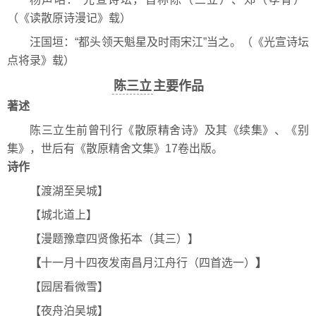
（《读散原诗漫记》载）
汪国垣：“都头领天魁星及时雨宋江”当之。（《光宣诗坛
点将录》载）
陈三立
主要作品
著述
陈三立生前曾刊行《散原精舍诗》及其《续集》、《别
集》，世后有《散原精舍文集》17卷出版。
诗作
【渡湖至吴城】
【城北道上】
【漫题豫章四贤像拓本（其三）】
【
十一月十四夜发南昌月江舟行（四首选一）
】
【园居看微雪】
【夜舟泊吴城】