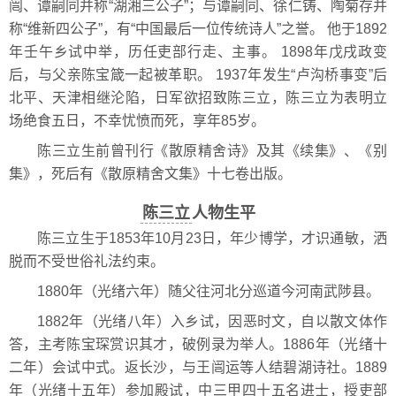
闿、谭嗣同并称“湖湘三公子”；与谭嗣同、徐仁铸、陶菊存并
称“维新四公子”，有“中国最后一位传统诗人”之誉。 他于1892
年壬午乡试中举，历任吏部行走、主事。 1898年戊戌政变
后，与父亲陈宝箴一起被革职。 1937年发生“卢沟桥事变”后
北平、天津相继沦陷，日军欲招致陈三立，陈三立为表明立
场绝食五日，不幸忧愤而死，享年85岁。
陈三立生前曾刊行《散原精舍诗》及其《续集》、《别
集》，死后有《散原精舍文集》十七卷出版。
陈三立
人物生平
陈三立生于1853年10月23日，年少博学，才识通敏，洒
脱而不受世俗礼法约束。
1880年（光绪六年）随父往河北分巡道今河南武陟县。
1882年（光绪八年）入乡试，因恶时文，自以散文体作
答，主考陈宝琛赏识其才，破例录为举人。1886年（光绪十
二年）会试中式。返长沙，与王闿运等人结碧湖诗社。1889
年（光绪十五年）参加殿试，中三甲四十五名进士，授吏部