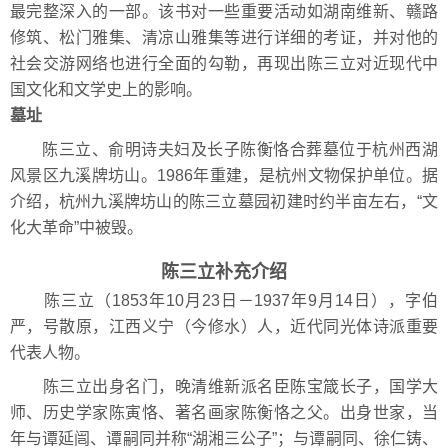
最完整深入的一部。该书对一些重要活动如湖南维新、赣路
修筑、松门雅集、清凉山雅集等进行详细的考证，并对他的
社会交游网络也进行全面的勾勒，再现出陈三立对近现代中
国文化和文学史上的影响。
墓址
陈三立、俞明诗夫妇及长子陈衡恪合葬墓位于杭州西湖
风景区九溪牌坊山。1986年重建，是杭州文物保护单位。据
介绍，杭州九溪牌坊山的陈三立墓园初建时约半亩左右，“文
化大革命”中被毁。
陈三立补充介绍
陈三立（1853年10月23日－1937年9月14日），字伯
严，号散原，江西义宁（今修水）人，近代同光体诗派重要
代表人物。
陈三立出身名门，晚清维新派名臣陈宝箴长子，国学大
师、历史学家陈寅恪、著名画家陈衡恪之父。出身世家，当
年与谭延闿、谭嗣同并称“湖湘三公子”；与谭嗣同、徐仁铸、