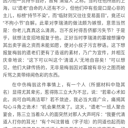
因为他一贯持节自好，故有“清道人”之称。当时在他所居的上
海，以“遗老”自命的人还有不少，但他们中有些是口是心非的
主儿，标榜“持节不染”，而“临财则又往往变易面目”，竟还以
“不拘小节”自解。此辈对李瑞清的做法颇为嫉恨，意思当然
是：你老儿真真这么清高，岂不反衬得吾侪鄙污失节？于是
乎，就想法变招地报复于他。正好当时李瑞清的寡嫂想攘夺
其出卖字画之资而未能如愿，便对小叔子污言秽语。这下想
报复梅翁的遗老们更有了造谣的素材，乃广为宣传，并相互
庆幸地说：“这下可以叫这个‘清道人’无地自容矣！”可以想
见，他们大肆传扬的，无非是梅翁因对寡嫂有非分之图而被
斥骂之类带绯闻色彩的东西。
在中伤梅翁这件事情上，有一个人（所据材料中隐其
名）显得尤其卑劣，惹得陈三立大为不忿，说：“若辈心术如
此，尚可自鸣高洁耶？若不敛迹，我必当大庭广众，痛揭其
勾心斗角之诡术！”机会果然来了。这天，“遗老”一班人聚合
宴会，陈三立当着众人的面突然对那人大声呵斥：“我要代清
道人打你的耳光！”有个叫沈曾植（字子培）的同道也起而助