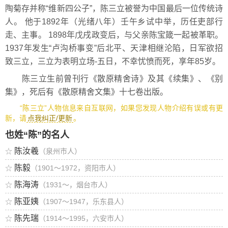
陶菊存并称“维新四公子”，陈三立被誉为中国最后一位传统诗
人。 他于1892年（光绪八年）壬午乡试中举，历任吏部行
走、主事。 1898年戊戌政变后，与父亲陈宝箴一起被革职。
1937年发生“卢沟桥事变”后北平、天津相继沦陷，日军欲招
致三立，三立为表明立场-五日，不幸忧愤而死，享年85岁。
陈三立生前曾刊行《散原精舍诗》及其《续集》、《别
集》，死后有《散原精舍文集》十七卷出版。
“陈三立”人物信息来自互联网，如果您发现人物介绍有误或有更
新，请
点我纠正/更新
。
也姓“陈”的名人
陈汝羲
☆
（泉州市人）
陈毅
☆
（1901～1972，资阳市人）
陈海涛
☆
（1931～，烟台市人）
陈亚姨
☆
（1907～1947，乐东县人）
陈先瑞
☆
（1914～1995，六安市人）