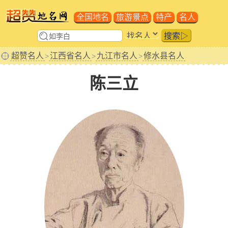
全国地名
旅游景点
特产
名人
搜索▷
超赞名人
江西省名人
九江市名人
修水县名人
>
>
>
陈三立