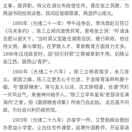
主事，旋弃职。侍父在湖北布政使任所，曾应张之洞邀，为
两湖书院校阅试卷。其间应易顺鼎邀，两游庐山南北。
1895年（光绪二十一年）甲午战争后，李鸿章赴日签订
《马关条约》，陈三立闻讯激愤异常，曾电张之洞：“吁请诛
合肥以谢天下。”当时其父宝箴任湖南巡抚，推行新政，他往
侍父侧，襄与擘划。在罗致人才、革新教育方面效力尤多。
1898年戊戌政变时，因“招引奸邪”之罪被革职不用。后随父
返江西，居西山“青庐”。
1900年（光绪二十六年），陈三立移居南京，未几丧
父。家国之痛，陈三立更无心于仕途，于金陵青溪畔构屋十
楹，号“散原精舍”。常与友人以诗、古文辞相遣，自谓“凭栏
一片风云气，来做神州袖手人。”陈三立早年虽有“吏部诗名满
海内”之誉，但《散原精舍诗集》所收乃自此始。 此后虽不问
政，为社会兴利仍极热忱。
1903年（光绪二十九年）办家学一所，又赞助柳诒徵创
办思益小学堂。让出住宅作课堂，延聘外国教师，开设英语