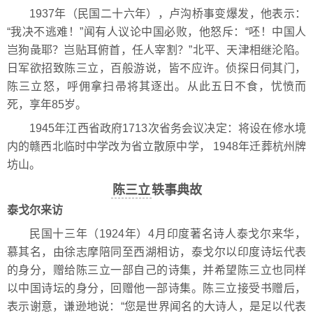
1937年（民国二十六年），卢沟桥事变爆发，他表示：
“我决不逃难！”闻有人议论中国必败，他怒斥：“呸！中国人
岂狗彘耶？岂贴耳俯首，任人宰割？”北平、天津相继沦陷。
日军欲招致陈三立，百般游说，皆不应许。侦探日伺其门，
陈三立怒，呼佣拿扫帚将其逐出。从此五日不食，忧愤而
死，享年85岁。
1945年江西省政府1713次省务会议决定：将设在修水境
内的赣西北临时中学改为省立散原中学， 1948年迁葬杭州牌
坊山。
陈三立
轶事典故
泰戈尔来访
民国十三年（1924年）4月印度著名诗人泰戈尔来华，
慕其名，由徐志摩陪同至西湖相访，泰戈尔以印度诗坛代表
的身分，赠给陈三立一部自己的诗集，并希望陈三立也同样
以中国诗坛的身分，回赠他一部诗集。陈三立接受书赠后，
表示谢意，谦逊地说：“您是世界闻名的大诗人，是足以代表