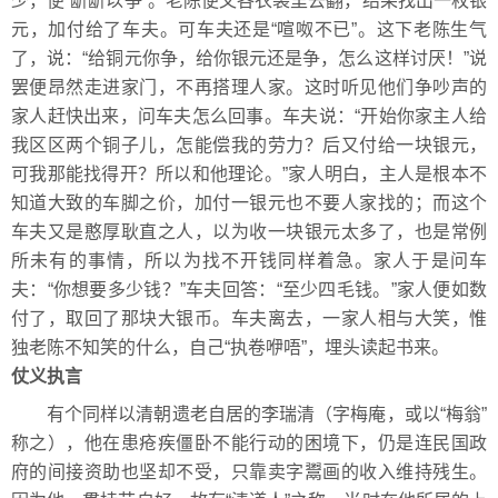
少，便“龂龂以争”。老陈便又各衣袋里去翻，结果找出一枚银
元，加付给了车夫。可车夫还是“喧呶不已”。这下老陈生气
了，说：“给铜元你争，给你银元还是争，怎么这样讨厌！”说
罢便昂然走进家门，不再搭理人家。这时听见他们争吵声的
家人赶快出来，问车夫怎么回事。车夫说：“开始你家主人给
我区区两个铜子儿，怎能偿我的劳力？后又付给一块银元，
可我那能找得开？所以和他理论。”家人明白，主人是根本不
知道大致的车脚之价，加付一银元也不要人家找的；而这个
车夫又是憨厚耿直之人，以为收一块银元太多了，也是常例
所未有的事情，所以为找不开钱同样着急。家人于是问车
夫：“你想要多少钱？”车夫回答：“至少四毛钱。”家人便如数
付了，取回了那块大银币。车夫离去，一家人相与大笑，惟
独老陈不知笑的什么，自己“执卷咿唔”，埋头读起书来。
仗义执言
有个同样以清朝遗老自居的李瑞清（字梅庵，或以“梅翁”
称之），他在患疮疾僵卧不能行动的困境下，仍是连民国政
府的间接资助也坚却不受，只靠卖字鬻画的收入维持残生。