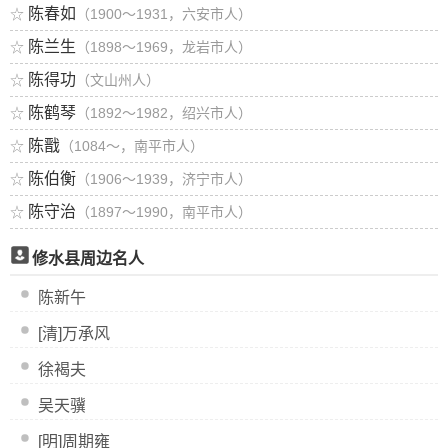
陈春如
☆
（1900～1931，六安市人）
陈兰生
☆
（1898～1969，龙岩市人）
陈得功
☆
（文山州人）
陈鹤琴
☆
（1892～1982，绍兴市人）
陈戬
☆
（1084～，南平市人）
陈伯衡
☆
（1906～1939，济宁市人）
陈守治
☆
（1897～1990，南平市人）
修水县周边名人
陈新午
[清]万承风
徐褐夫
吴天骥
[明]周期雍