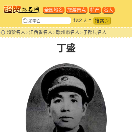
全国地名
旅游景点
特产
名人
搜索▷
超赞名人
江西省名人
赣州市名人
于都县名人
>
>
>
丁盛