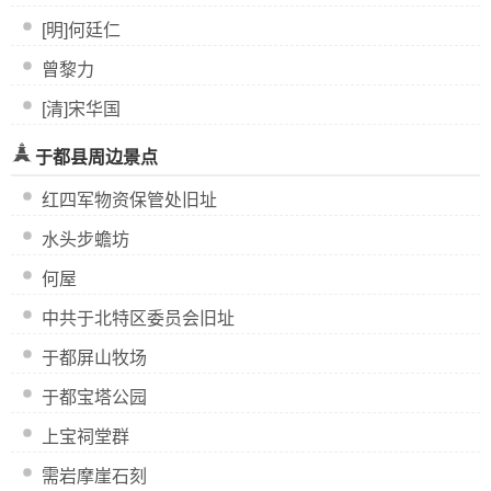
[明]何廷仁
曾黎力
[清]宋华国
于都县周边景点
红四军物资保管处旧址
水头步蟾坊
何屋
中共于北特区委员会旧址
于都屏山牧场
于都宝塔公园
上宝祠堂群
需岩摩崖石刻