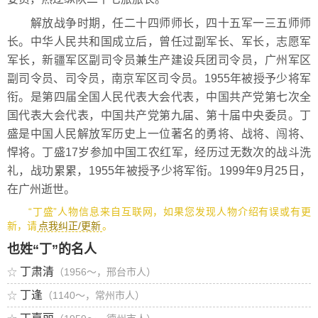
解放战争时期，任二十四师师长，四十五军一三五师师
长。中华人民共和国成立后，曾任过副军长、军长，志愿军
军长，新疆军区副司令员兼生产建设兵团司令员，广州军区
副司令员、司令员，南京军区司令员。1955年被授予少将军
衔。是第四届全国人民代表大会代表，中国共产党第七次全
国代表大会代表，中国共产党第九届、第十届中央委员。丁
盛是中国人民解放军历史上一位著名的勇将、战将、闯将、
悍将。丁盛17岁参加中国工农红军，经历过无数次的战斗洗
礼，战功累累，1955年被授予少将军衔。1999年9月25日，
在广州逝世。
“丁盛”人物信息来自互联网，如果您发现人物介绍有误或有更
新，请
点我纠正/更新
。
也姓“丁”的名人
丁肃清
☆
（1956～，邢台市人）
丁逢
☆
（1140～，常州市人）