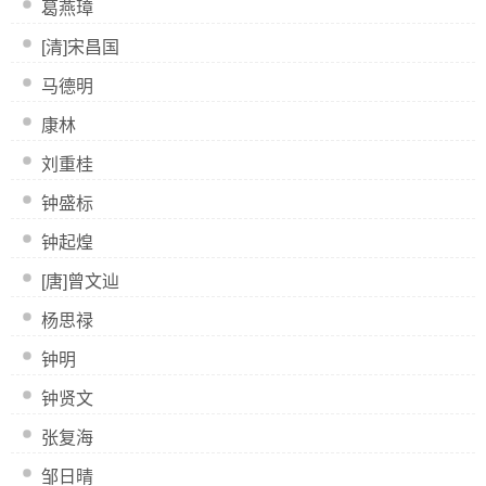
葛燕璋
[清]宋昌国
马德明
康林
刘重桂
钟盛标
钟起煌
[唐]曾文辿
杨思禄
钟明
钟贤文
张复海
邹日晴