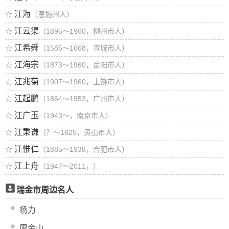
江海
☆
（恩施州人）
江云渠
☆
（1895～1960，柳州市人）
江希舜
☆
（1585～1668，宣城市人）
江海宗
☆
（1873～1960，岳阳市人）
江兆菊
☆
（1907～1960，上饶市人）
江起鹏
☆
（1864～1953，广州市人）
江广玉
☆
（1943～，南京市人）
江秉谦
☆
（？～1625，黄山市人）
江惟仁
☆
（1885～1938，合肥市人）
江上舟
☆
（1947～2011，）
瑞金市周边名人
杨力
廖金山