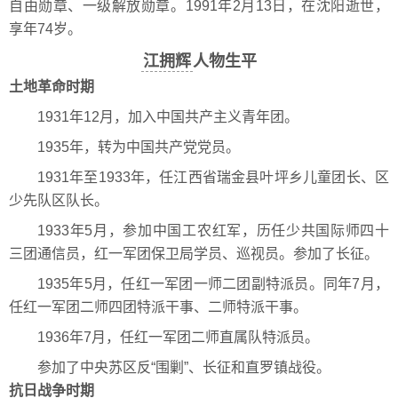
自由勋章、一级解放勋章。1991年2月13日，在沈阳逝世，
享年74岁。
江拥辉
人物生平
土地革命时期
1931年12月，加入中国共产主义青年团。
1935年，转为中国共产党党员。
1931年至1933年，任江西省瑞金县叶坪乡儿童团长、区
少先队区队长。
1933年5月，参加中国工农红军，历任少共国际师四十
三团通信员，红一军团保卫局学员、巡视员。参加了长征。
1935年5月，任红一军团一师二团副特派员。同年7月，
任红一军团二师四团特派干事、二师特派干事。
1936年7月，任红一军团二师直属队特派员。
参加了中央苏区反“围剿”、长征和直罗镇战役。
抗日战争时期