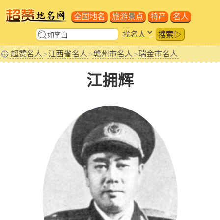
全国地名
旅游景点
特产
名人
搜索▷
超赞名人
江西省名人
赣州市名人
瑞金市名人
>
>
>
江拥辉