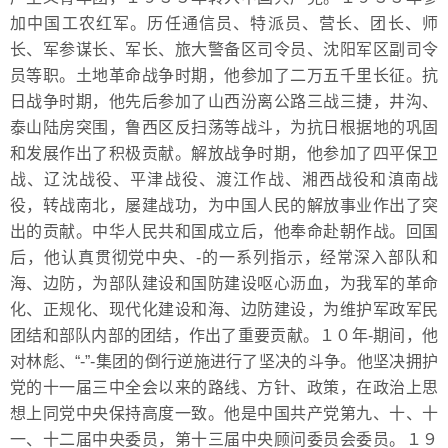
加中国工农红军。历任通信员、特派员、营长、团长、师
长、军参谋长、军长、旅大警备区司令员、沈阳军区副司令
员等职。土地革命战争时期，他参加了二万五千里长征。抗
日战争时期，他先后参加了山西汾离公路三战三捷，井沟、
泰山陆房突围，鲁西区反扫荡等战斗，为抗日根据地的巩固
和发展作出了积极贡献。解放战争时期，他参加了四平保卫
战、辽沈战役、平津战役、渡江作战、湘西战役和滇南战
役，转战南北，屡建战功，为中国人民的解放事业作出了突
出的贡献。中华人民共和国成立后，他奉命赴朝作战。回国
后，他认真贯彻党中央、-的一系列指示，经常深入部队和
海、边防，为部队建设和国防建设呕心沥血，为我军的革命
化、正规化、现代化建设和海、边防建设，为维护军政军民
团结和部队内部的团结，作出了重要贡献。１０年-期间，他
对林彪、“-”-集团的倒行逆施进行了坚决的斗争。他坚决拥护
党的十一届三中全会以来的路线、方针、政策，在政治上思
想上同党中央保持高度一致。他是中国共产党第九、十、十
一、十二届中央委员，第十三届中央顾问委员会委员。１９