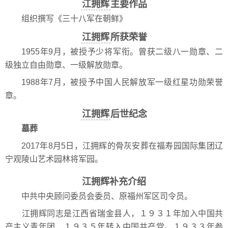
江拥辉
主要作品
组织撰写《三十八军在朝鲜》
江拥辉
所获荣誉
1955年9月，被授予少将军衔。曾获二级八一勋章、二
级独立自由勋章、一级解放勋章。
1988年7月，被授予中国人民解放军一级红星功勋荣誉
章。
江拥辉
后世纪念
墓葬
2017年8月5日，江拥辉的骨灰安葬在福寿园国际集团辽
宁观陵山艺术园林将军园。
江拥辉补充介绍
中共中央顾问委员会委员、原福州军区司令员。
江拥辉同志是江西省瑞金县人，１９３１年加入中国共
产主义青年团，１９３５年转入中国共产党。１９３３年参