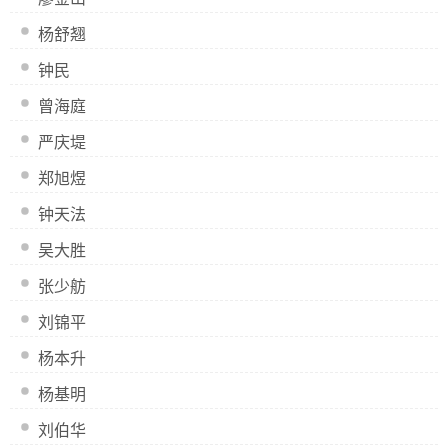
杨舒翘
钟民
曾海庭
严庆堤
郑旭煜
钟天法
吴大胜
张少舫
刘锦平
杨本升
杨基明
刘伯华