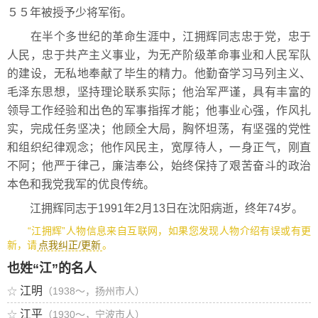
５５年被授予少将军衔。
在半个多世纪的革命生涯中，江拥辉同志忠于党，忠于
人民，忠于共产主义事业，为无产阶级革命事业和人民军队
的建设，无私地奉献了毕生的精力。他勤奋学习马列主义、
毛泽东思想，坚持理论联系实际；他治军严谨，具有丰富的
领导工作经验和出色的军事指挥才能；他事业心强，作风扎
实，完成任务坚决；他顾全大局，胸怀坦荡，有坚强的党性
和组织纪律观念；他作风民主，宽厚待人，一身正气，刚直
不阿；他严于律己，廉洁奉公，始终保持了艰苦奋斗的政治
本色和我党我军的优良传统。
江拥辉同志于1991年2月13日在沈阳病逝，终年74岁。
“江拥辉”人物信息来自互联网，如果您发现人物介绍有误或有更
新，请
点我纠正/更新
。
也姓“江”的名人
江明
☆
（1938～，扬州市人）
江平
☆
（1930～，宁波市人）