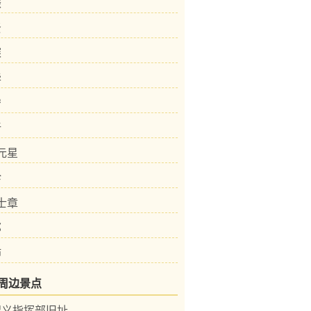
振
贤
琛
华
宁
新
段元星
珍
谢士章
邦
沛
周边景点
起义指挥部旧址