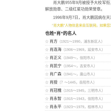
肖大鹏955年9月被授予大校军衔
解放勋章、二级红星功勋荣誉章。
1996年9月7日，肖大鹏因病在天
“肖大鹏”人物信息来自互联网，如果您
也姓“肖”的名人
肖方
☆
（1921～1990，浦东新区人）
肖连海
☆
（1906～1969，延安市人）
肖正义
☆
（1949～，信阳市人）
肖凯宁
☆
（1954～，吉安市人）
肖广森
☆
（1941～，唐山市人）
肖授
☆
（？～1445，岳阳市人）
肖冠槐
☆
（1915～1945，三明市人）
肖永智
☆
（1915～1943，信阳市人）
肖永平
☆
（1923～1979，桂林市人）