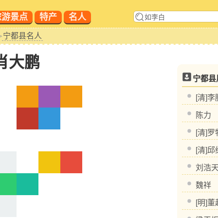
旅游景点
特产
名人
宁都县名人
>
肖大鹏
宁都县
[清]
陈力
[清]罗
[清]
刘浩
魏祥
[明]董