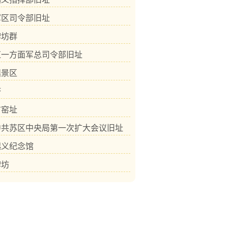
军区司令部旧址
牌坊群
红一方面军总司令部旧址
镇景区
塔
古窑址
中共苏区中央局第一次扩大会议旧址
起义纪念馆
牌坊