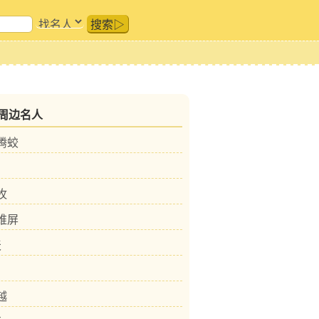
搜索▷
周边名人
李腾蛟
牧
邱维屏
天
越