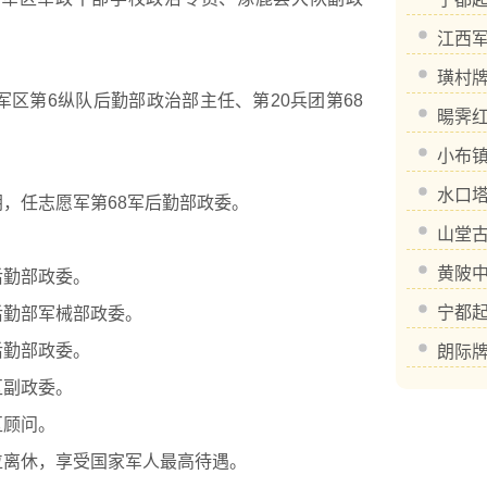
江西
璜村
第6纵队后勤部政治部主任、第20兵团第68
暘霁
小布
水口
，任志愿军第68军后勤部政委。
山堂
黄陂
后勤部政委。
宁都
后勤部军械部政委。
后勤部政委。
朗际
区副政委。
区顾问。
位离休，享受国家军人最高待遇。