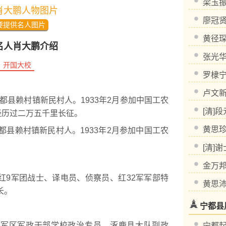
梁玉
肖大鹏人物图片
廖冠
要提供名人图片
黄径
名人肖大鹏介绍
张光
开国大校
罗棣
卢文
省宁都县赖村镇新民村人。1933年2月参加中国工农
[清]
。经历过二万五千里长征。
黄思
县赖村镇新民村人。1933年2月参加中国工农
[清]
金万
9军团战士、译电员、侦察员、红32军军部特
黄思
长。
宁都县
区军政干部学校政治专员、涿鹿县大队副政
宁都