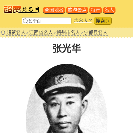
全国地名
旅游景点
特产
名人
搜索▷
超赞名人
江西省名人
赣州市名人
宁都县名人
>
>
>
张光华