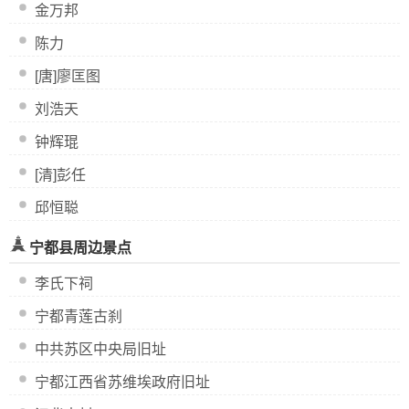
金万邦
陈力
[唐]廖匡图
刘浩天
钟辉琨
[清]彭任
邱恒聪
宁都县周边景点
李氏下祠
宁都青莲古刹
中共苏区中央局旧址
宁都江西省苏维埃政府旧址