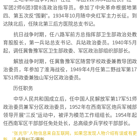
军团2师6团3营8连政治指导员。参加了中央革命根据地第
四、第五次反“围剿”。1934年10月随中央红军主力长征。到
达陕北后，任陕北第三后方医院总支书记。
抗日战争时期，任八路军前方总指挥部卫生部政治处教
育股股长，第一兵站总支书记、兵站政治委员。1940年5月
起，调任冀鲁豫军区卫生部政委、军区政治部组织部部长。
解放战争时期，任冀鲁豫军区随营学校政委兼教导团政
治委员，年参加了淮海战役，1949年4月任第二野战军第17
军51师政委兼独山军分区政治委员。
历任职务
中华人民共和国成立后，任中国人民解放军第17军51师
政治委员兼军分区政治委员，1952年在西南军区炮兵军械部
领导开展“三反”运动中，被评为模范工作组组长。1954年起
任西南军区干部部任免处处长，总高级步兵学校干部部长。
“张光华”人物信息来自互联网，如果您发现人物介绍有误或有更
新，请
点我纠正/更新
。