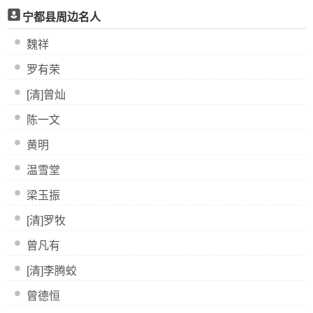
宁都县周边名人
魏祥
罗有荣
[清]曾灿
陈一文
黄明
温雪堂
梁玉振
[清]罗牧
曾凡有
[清]李腾蛟
曾德恒