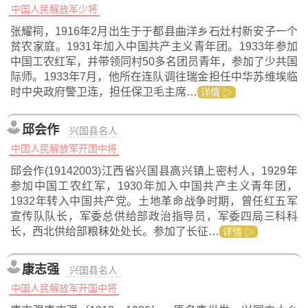
中国人民解放军少将
张耀祠，1916年2月出生于于都县曲洋乡石灶村新安子一个
贫农家庭。1931年加入中国共产主义青年团。1933年参加
中国工农红军，并带领同村50多名团员青年，参加了少共国
际师。1933年7月，他所在连队调往瑞金担任中华苏维埃临
时中央政府警卫连，担任保卫毛主席…
详情 ▷
邱会作
兴国县名人
中国人民解放军开国中将
邱会作(19142003)江西省兴国县高兴镇上密村人，1929年
参加中国工农红军，1930年加入中国共产主义青年团，
1932年转入中国共产党。土地革命战争时期，曾任红五军
宣传队队长，军委总供给部政治指导员，军委四局三科科
长，西北供给部粮秣处处长。参加了长征…
详情 ▷
康志强
兴国县名人
中国人民解放军开国中将