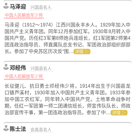
马泽迎
兴国县名人
中国人民解放军少将
马泽迎（1912～1974）江西兴国永丰乡人。1929年加入中
国共产主义青年团。同年12月参加红军。1930年8月转入中
国共产党。历任红3军第8师炮兵连班长，红1军团第2师第4
团连政治指导员、师直属队总支书记、军团政治部组织部部
长。参加了中央苏区历次反“围…
详情 ▷
邓经伟
兴国县名人
中国人民解放军少将
长征健儿、抗日勇士邓经伟少将，1914年出生于兴国县龙
口镇芦溪村，1930年加入中国共产主义青年团。1933年参
加中国工农红军，同年转入中国共产党。土地革命战争时
期，任红一军团第一师二团通信班长，师宣传队队长，师政
治部宣传干事，第一团连政治指导员。参加了中…
详情 ▷
陈士法
会昌县名人