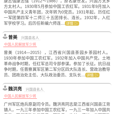
康志强康志强（1912～1986），原名康世发。兴国方太乡
方太村人。1930年5月参加中国工农红军。1931年9月加入
中国共产主义青年团，次年转为0党员。1931年起，历任红
一军团第四军十二师三十五团排长、连长。1932年，入红
军学校学习。后历任新编六师连…
详情 ▷
曾美
兴国县名人
中国人民解放军少将
曾美（1914—2015），江西省兴国县茶园乡茶园村人。
1930年参加中国工农红军。1932年加入中国共产党。土地
革命战争时期，任红军总司令部参谋。参加了长征。抗日战
争时期，任晋察冀军区第二军分区四大队连长、营政治教导
员、团政治处主任、大队政治委员、支队长…
详情 ▷
魏洪亮
兴国县名人
中国人民解放军少将
广州军区炮兵原副司令员。魏洪亮同志是江西省兴国县江背
镇人，一九三年参加中国工农红军，一九三一年加入中国共