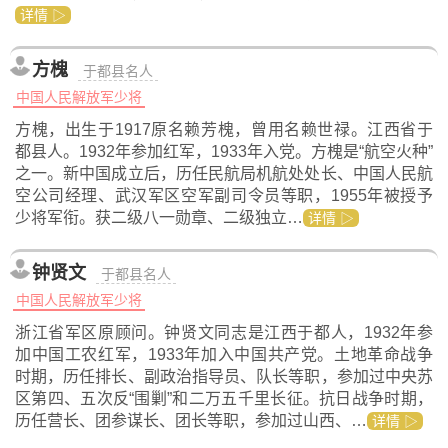
详情 ▷
方槐
于都县名人
中国人民解放军少将
方槐，出生于1917原名赖芳槐，曾用名赖世禄。江西省于
都县人。1932年参加红军，1933年入党。方槐是“航空火种”
之一。新中国成立后，历任民航局机航处处长、中国人民航
空公司经理、武汉军区空军副司令员等职，1955年被授予
少将军衔。获二级八一勋章、二级独立…
详情 ▷
钟贤文
于都县名人
中国人民解放军少将
浙江省军区原顾问。钟贤文同志是江西于都人，1932年参
加中国工农红军，1933年加入中国共产党。土地革命战争
时期，历任排长、副政治指导员、队长等职，参加过中央苏
区第四、五次反“围剿”和二万五千里长征。抗日战争时期，
历任营长、团参谋长、团长等职，参加过山西、…
详情 ▷