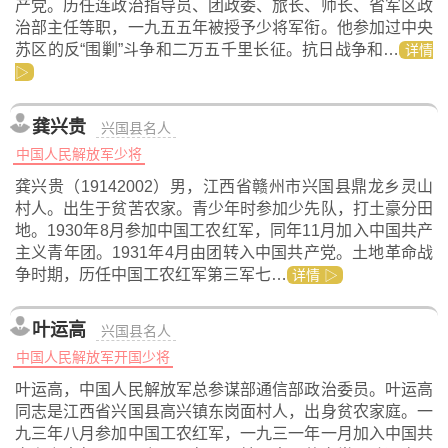
产党。历任连政治指导员、团政委、旅长、师长、省军区政
治部主任等职，一九五五年被授予少将军衔。他参加过中央
苏区的反“围剿”斗争和二万五千里长征。抗日战争和…
详情
▷
龚兴贵
兴国县名人
中国人民解放军少将
龚兴贵（19142002）男，江西省赣州市兴国县鼎龙乡灵山
村人。出生于贫苦农家。青少年时参加少先队，打土豪分田
地。1930年8月参加中国工农红军，同年11月加入中国共产
主义青年团。1931年4月由团转入中国共产党。土地革命战
争时期，历任中国工农红军第三军七…
详情 ▷
叶运高
兴国县名人
中国人民解放军开国少将
叶运高，中国人民解放军总参谋部通信部政治委员。叶运高
同志是江西省兴国县高兴镇东岗面村人，出身贫农家庭。一
九三年八月参加中国工农红军，一九三一年一月加入中国共