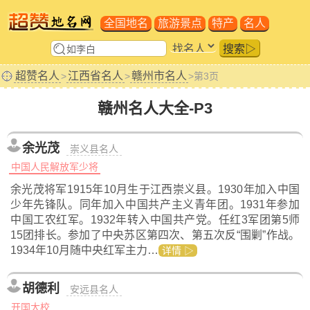
全国地名
旅游景点
特产
名人
搜索▷
超赞名人
江西省名人
赣州市名人
>
>
>第3页
赣州名人大全-P3
余光茂
崇义县名人
中国人民解放军少将
余光茂将军1915年10月生于江西崇义县。1930年加入中国
少年先锋队。同年加入中国共产主义青年团。1931年参加
中国工农红军。1932年转入中国共产党。任红3军团第5师
15团排长。参加了中央苏区第四次、第五次反“围剿”作战。
1934年10月随中央红军主力…
详情 ▷
胡德利
安远县名人
开国大校