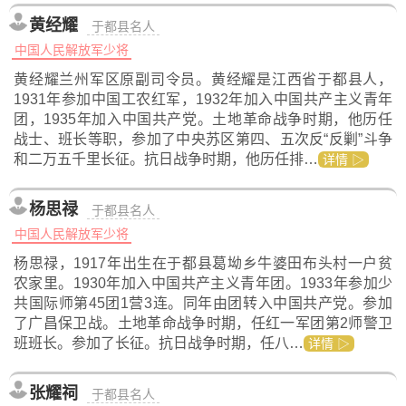
黄经耀
于都县名人
中国人民解放军少将
黄经耀兰州军区原副司令员。黄经耀是江西省于都县人，
1931年参加中国工农红军，1932年加入中国共产主义青年
团，1935年加入中国共产党。土地革命战争时期，他历任
战士、班长等职，参加了中央苏区第四、五次反“反剿”斗争
和二万五千里长征。抗日战争时期，他历任排…
详情 ▷
杨思禄
于都县名人
中国人民解放军少将
杨思禄，1917年出生在于都县葛坳乡牛婆田布头村一户贫
农家里。1930年加入中国共产主义青年团。1933年参加少
共国际师第45团1营3连。同年由团转入中国共产党。参加
了广昌保卫战。土地革命战争时期，任红一军团第2师警卫
班班长。参加了长征。抗日战争时期，任八…
详情 ▷
张耀祠
于都县名人