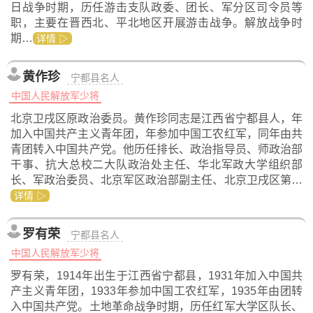
日战争时期，历任游击支队政委、团长、军分区司令员等
职，主要在晋西北、平北地区开展游击战争。解放战争时
期…
详情 ▷
黄作珍
宁都县名人
中国人民解放军少将
北京卫戌区原政治委员。黄作珍同志是江西省宁都县人，年
加入中国共产主义青年团，年参加中国工农红军，同年由共
青团转入中国共产党。他历任排长、政治指导员、师政治部
干事、抗大总校二大队政治处主任、华北军政大学组织部
长、军政治委员、北京军区政治部副主任、北京卫戌区第…
详情 ▷
罗有荣
宁都县名人
中国人民解放军少将
罗有荣，1914年出生于江西省宁都县，1931年加入中国共
产主义青年团，1933年参加中国工农红军，1935年由团转
入中国共产党。土地革命战争时期，历任红军大学区队长、