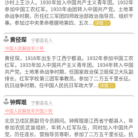
沙村上王沙人。1930年加入中国共产主义青年团。1932年
参加中国工农红军。1933年由团转入中国共产党。土地革
命战争时期，历任红三军团四师政治部政治指导员、组织干
事。参加过中央革命根据地第四、五次…
详情 ▷
黄径琛
宁都县名人
中国人民解放军少将
黄径琛，1916年出生于江西宁都县。1932年参加中国工农
红军。1933年加入中国共产主义青年团。1934年转入中国
共产党。土地革命战争时期，任国家政治保卫局保卫大队副
排长，红军学校第三团军事教员。参加了二万五千里长征。
抗日战争时期，任中国人民抗日军政大学…
详情 ▷
钟辉琨
宁都县名人
中国人民解放军开国少将
北京卫戍区原副司令员顾问。钟辉琨是江西省宁都县人，年
参加农民武装组织，年转入红军队伍，同时加入中国共产
党，历任连长、营指导员等职，参加了二万五千里长征。抗