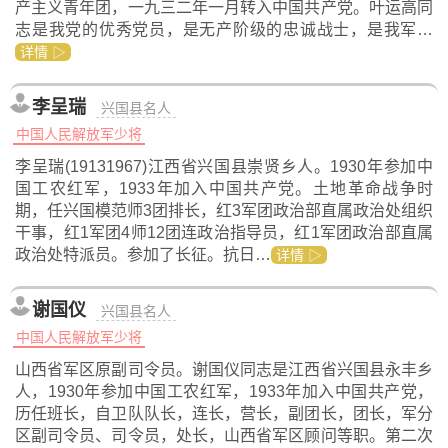
产主义青年团，一九三二年一月转入中国共产党。叶运高同
志是我党的优秀党员，是无产阶级的忠诚战士，是我军…
详情 ▷
李呈瑞
兴国县名人
中国人民解放军少将
李呈瑞(19131967)江西省兴国县崇贤乡人。1930年参加中
国工农红军，1933年加入中国共产党。土地革命战争时
期，任兴国模范师3团排长，红3军团政治部直属政治处组织
干事，红1军团4师12团连政治指导员，红1军团政治部直属
政治处特派员。参加了长征。抗日…
详情 ▷
谢国仪
兴国县名人
中国人民解放军少将
山西省军区原副司令员。谢国仪同志是江西省兴国县永丰乡
人，1930年参加中国工农红军，1933年加入中国共产党，
历任班长，自卫队队长，连长，营长，副团长，团长，军分
区副司令员、司令员，处长，山西省军区顾问等职。第二次