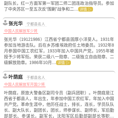
副队长，红一方面军第一军团二师二团连政治指导员。参加
了中央苏区一至五次反“围剿”战争和二…
详情 ▷
张光华
宁都县名人
中国人民解放军少将
张光华（19121986）江西省宁都县固厚小洋旻人。1931年
参加当地游击队。后在乡苏维埃政府任土地委员。1932年8
月参国中国工农红军，1933年加入中国共产党。1955年被
授予少将军衔。荣获二级八一勋章、二级独立自由勋章、二
级解放勋章。1986年10月…
详情 ▷
叶荫庭
于都县名人
中国人民解放军开国少将
叶荫庭，原旅大警备区副司令员（副兵团职）。叶荫庭是江
西省于都县人，年出生，年参加中国工农红军，年加入中国
共产党。革命生涯中，他历任战士，排长，连长，学员队队
长、副大队长，副团长，团长，师参谋长、副师长，军后勤
部部长、参谋长，副军长，沈阳军区后勤部副部长等职…