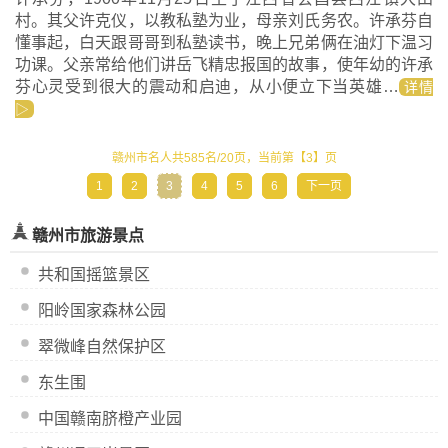
村。其父许克仪，以教私塾为业，母亲刘氏务农。许承芬自
懂事起，白天跟哥哥到私塾读书，晚上兄弟俩在油灯下温习
功课。父亲常给他们讲岳飞精忠报国的故事，使年幼的许承
芬心灵受到很大的震动和启迪，从小便立下当英雄…
详情
▷
赣州市名人共585名/20页，当前第【3】页
1
2
3
4
5
6
下一页
赣州市旅游景点
共和国摇篮景区
阳岭国家森林公园
翠微峰自然保护区
东生围
中国赣南脐橙产业园