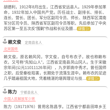
胡德利，1912年8月出生，江西省安远县人。1929年参加革
命，1932年加入中国共产党。历任战士、副排长、排长、
连长、营长、团长、军分区副司令员、师长、陕西军区渭南
军分区司令员、陕西省军区副司令员等职，先后参加了中央
苏区第一至五次反“围剿”作战和长征及腊…
详情 ▷
赖文俊
定南县名人
北宋国师
赖文俊，原名赖风冈，字文俊，自号布衣子，故也称赖布
衣，又号称“先知山人”，江西省定南县凤山冈人。生于宋徽
宗年间(公元11011126年间），九岁即高中秀才。曾任国师
之职，后受秦桧陷害，长期处于流落生涯中。赖布衣的足迹
几乎踏遍祖国大地，凭着精湛的堪舆理论与技…
详情 ▷
陈力
宁都县名人
中国人民解放军少将
陈力（19171976）曾用名陈昌亨。江西省宁都县田埠乡王