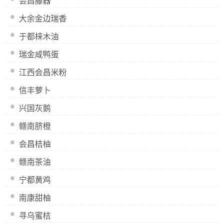
会昌藤器
大余金边瑞香
于都梾木油
瑞金咸鸭蛋
江西会昌米粉
信丰萝卜
兴国灰鹅
赣南脐橙
会昌桔柚
赣南茶油
宁都黄鸡
南康甜柚
寻乌蜜桔