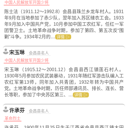
中国人民解放军开国少将
陈士法（1911.12～1992.8）会昌县珠兰乡龙车村人。1931
年9月在当地参加了赤少队，翌年加入苏区缝衣工会。1933
年9月加入中国共产党，10月参加中国工农红军，任红一军
团警卫士。土地革命战争时期，参加了第四、第五次反“围
剿”斗争。1934年2月的…
详情 ▷
宋玉琳
会昌县名人
中国人民解放军开国少将
宋玉琳（1915.12～2001.12）会昌县西江镇莲石村人。
1930年5月参加农民武装暴动，1931年随红军游击队编入工
农红军第13师，同年加入共青团，1932年转为中国共产
党。土地革命战争时期，历任师部通讯员、排长、连长、营
长等职，参加了中央苏区第三、…
详情 ▷
许承芬
会昌县名人
革命烈士
许承芬，1900年11月25日生于江西省会昌县西江镇大田